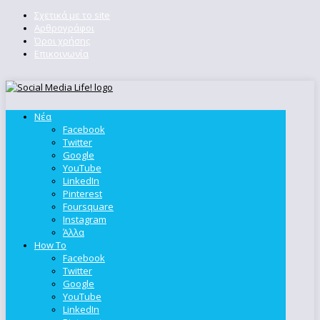
Σχετικά με το site
Αρθρογράφοι
Όροι χρήσης
Επικοινωνία
Νέα
Facebook
Twitter
Google
YouTube
LinkedIn
Pinterest
Foursquare
Instagram
Άλλα
How To
Facebook
Twitter
Google
YouTube
LinkedIn