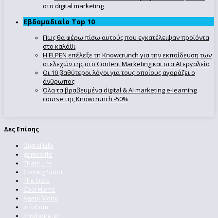
στο digital marketing
Εβδομαδιαίο Top 10
Πως θα φέρω πίσω αυτούς που εγκατέλειψαν προϊόντα
στο καλάθι
Η ELPEN επέλεξε τη Knowcrunch για την εκπαίδευση των
στελεχών της στο Content Marketing και στα AI εργαλεία
Οι 10 βαθύτεροι λόγοι για τους οποίους αγοράζει ο
άνθρωπος
Όλα τα βραβευμένα digital & AI marketing e-learning
course της Knowcrunch -50%
Δες Επίσης
Digital Life
gameslife
Thats Life
Coming Soon
The Dots
Cool Home
Agapi Mono
InfoCom
myphone.gr