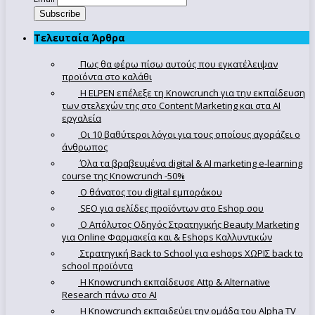
Τελευταία Άρθρα
Πως θα φέρω πίσω αυτούς που εγκατέλειψαν
προϊόντα στο καλάθι
Η ELPEN επέλεξε τη Knowcrunch για την εκπαίδευση
των στελεχών της στο Content Marketing και στα AI
εργαλεία
Οι 10 βαθύτεροι λόγοι για τους οποίους αγοράζει ο
άνθρωπος
Όλα τα βραβευμένα digital & AI marketing e-learning
course της Knowcrunch -50%
Ο θάνατος του digital εμποράκου
SEO για σελίδες προϊόντων στο Eshop σου
Ο Απόλυτoς Οδηγός Στρατηγικής Beauty Marketing
για Online Φαρμακεία και & Eshops Καλλυντικών
Στρατηγική Back to School για eshops ΧΩΡΙΣ back to
school προϊόντα
Η Knowcrunch εκπαίδευσε Attp & Alternative
Research πάνω στο ΑΙ
Η Knowcrunch εκπαιδεύει την ομάδα του Alpha TV