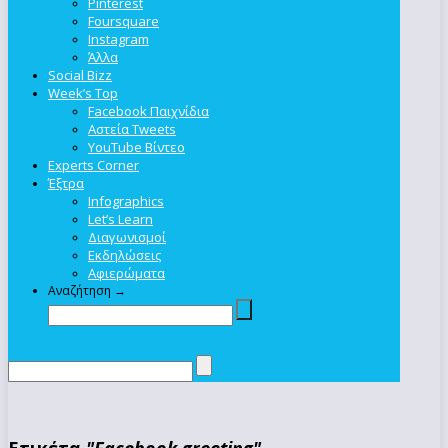
Pinterest
Foursquare
Instagram
Άλλα
Social Bizz
Week’s Top
Facebook Παιχνίδια
Αστεία Tweets
YouTube Βίντεο
Experts Corner
Έξτρα
Infographics
Let’s Learn
Διαγωνισμοί
Εκδηλώσεις
Αφιερώματα
Αναζήτηση →
Ετικέτα
"Facebook greeting"