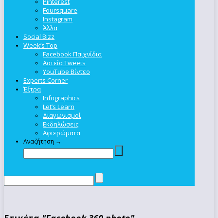
Pinterest
Foursquare
Instagram
Άλλα
Social Bizz
Week’s Top
Facebook Παιχνίδια
Αστεία Tweets
YouTube Βίντεο
Experts Corner
Έξτρα
Infographics
Let’s Learn
Διαγωνισμοί
Εκδηλώσεις
Αφιερώματα
Αναζήτηση →
Ετικέτα
"Facebook 360 photo"