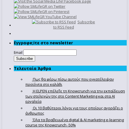
Subscribe
to RSS Feed
Εγγραφe;iτε στο newsletter
Email
Τελευταία Άρθρα
Πως θα φέρω πίσω αυτούς που εγκατέλειψαν
προϊόντα στο καλάθι
Η ELPEN επέλεξε τη Knowcrunch για την εκπαίδευση
των στελεχών της στο Content Marketing και στα AI
εργαλεία
Οι 10 βαθύτεροι λόγοι για τους οποίους αγοράζει ο
άνθρωπος
Όλα τα βραβευμένα digital & AI marketing e-learning
course της Knowcrunch -50%