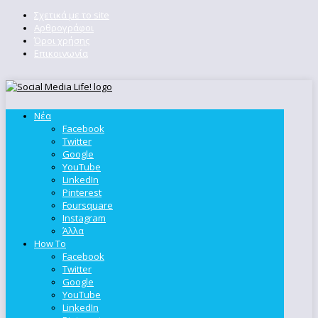
Σχετικά με το site
Αρθρογράφοι
Όροι χρήσης
Επικοινωνία
Νέα
Facebook
Twitter
Google
YouTube
LinkedIn
Pinterest
Foursquare
Instagram
Άλλα
How To
Facebook
Twitter
Google
YouTube
LinkedIn