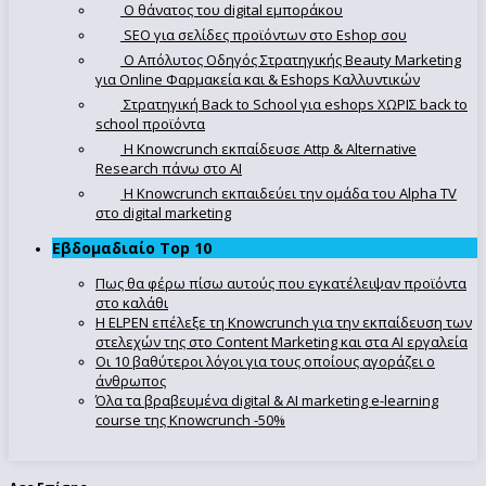
Ο θάνατος του digital εμποράκου
SEO για σελίδες προϊόντων στο Eshop σου
Ο Απόλυτoς Οδηγός Στρατηγικής Beauty Marketing
για Online Φαρμακεία και & Eshops Καλλυντικών
Στρατηγική Back to School για eshops ΧΩΡΙΣ back to
school προϊόντα
Η Knowcrunch εκπαίδευσε Attp & Alternative
Research πάνω στο ΑΙ
Η Knowcrunch εκπαιδεύει την ομάδα του Alpha TV
στο digital marketing
Εβδομαδιαίο Top 10
Πως θα φέρω πίσω αυτούς που εγκατέλειψαν προϊόντα
στο καλάθι
Η ELPEN επέλεξε τη Knowcrunch για την εκπαίδευση των
στελεχών της στο Content Marketing και στα AI εργαλεία
Οι 10 βαθύτεροι λόγοι για τους οποίους αγοράζει ο
άνθρωπος
Όλα τα βραβευμένα digital & AI marketing e-learning
course της Knowcrunch -50%