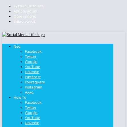
Σχετικά με το site
Αρθρογράφοι
Όροι χρήσης
Επικοινωνία
Νέα
Facebook
Twitter
Google
YouTube
LinkedIn
Pinterest
Foursquare
Instagram
Άλλα
How To
Facebook
Twitter
Google
YouTube
LinkedIn