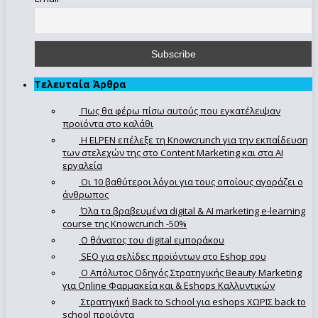
Τελευταία Άρθρα
Πως θα φέρω πίσω αυτούς που εγκατέλειψαν
προϊόντα στο καλάθι
Η ELPEN επέλεξε τη Knowcrunch για την εκπαίδευση
των στελεχών της στο Content Marketing και στα AI
εργαλεία
Οι 10 βαθύτεροι λόγοι για τους οποίους αγοράζει ο
άνθρωπος
Όλα τα βραβευμένα digital & AI marketing e-learning
course της Knowcrunch -50%
Ο θάνατος του digital εμποράκου
SEO για σελίδες προϊόντων στο Eshop σου
Ο Απόλυτoς Οδηγός Στρατηγικής Beauty Marketing
για Online Φαρμακεία και & Eshops Καλλυντικών
Στρατηγική Back to School για eshops ΧΩΡΙΣ back to
school προϊόντα