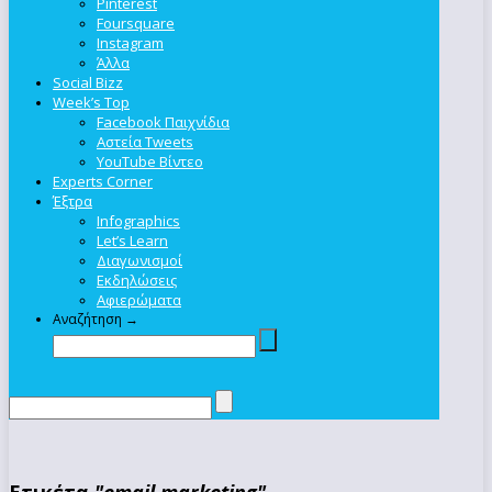
Pinterest
Foursquare
Instagram
Άλλα
Social Bizz
Week’s Top
Facebook Παιχνίδια
Αστεία Tweets
YouTube Βίντεο
Experts Corner
Έξτρα
Infographics
Let’s Learn
Διαγωνισμοί
Εκδηλώσεις
Αφιερώματα
Αναζήτηση →
Ετικέτα
"email marketing"