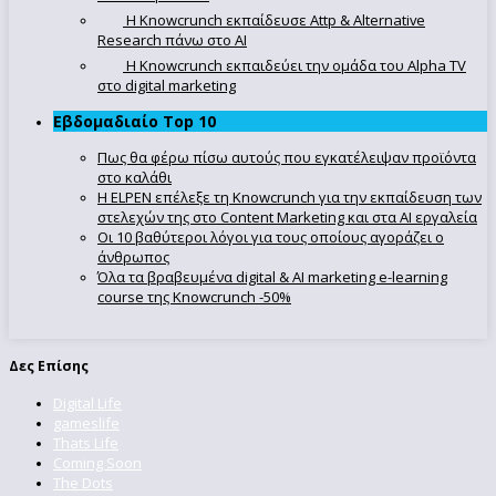
Η Knowcrunch εκπαίδευσε Attp & Alternative
Research πάνω στο ΑΙ
Η Knowcrunch εκπαιδεύει την ομάδα του Alpha TV
στο digital marketing
Εβδομαδιαίο Top 10
Πως θα φέρω πίσω αυτούς που εγκατέλειψαν προϊόντα
στο καλάθι
Η ELPEN επέλεξε τη Knowcrunch για την εκπαίδευση των
στελεχών της στο Content Marketing και στα AI εργαλεία
Οι 10 βαθύτεροι λόγοι για τους οποίους αγοράζει ο
άνθρωπος
Όλα τα βραβευμένα digital & AI marketing e-learning
course της Knowcrunch -50%
Δες Επίσης
Digital Life
gameslife
Thats Life
Coming Soon
The Dots