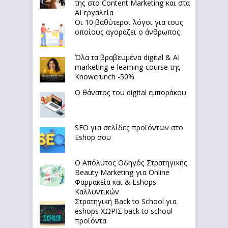
της στο Content Marketing και στα
AI εργαλεία
Οι 10 βαθύτεροι λόγοι για τους
οποίους αγοράζει ο άνθρωπος
Όλα τα βραβευμένα digital & AI
marketing e-learning course της
Knowcrunch -50%
Ο θάνατος του digital εμποράκου
SEO για σελίδες προϊόντων στο
Eshop σου
Ο Απόλυτoς Οδηγός Στρατηγικής
Beauty Marketing για Online
Φαρμακεία και & Eshops
Καλλυντικών
Στρατηγική Back to School για
eshops ΧΩΡΙΣ back to school
προϊόντα