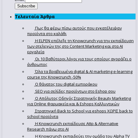
Τελευταία Άρθρα
Πως θα φέρω πίσω αυτούς που εγκατέλειψαν
προϊόντα στο καλάθι
Η ELPEN επέλεξε τη Knowcrunch για την εκπαίδευση
των στελεχών της στο Content Marketing και στα AI
εργαλεία
Οι 10 βαθύτεροι λόγοι για τους οποίους αγοράζει ο
άνθρωπος
Όλα τα βραβευμένα digital & AI marketing e-learning
course της Knowcrunch -50%
Ο θάνατος του digital εμποράκου
SEO για σελίδες προϊόντων στο Eshop σου
Ο Απόλυτoς Οδηγός Στρατηγικής Beauty Marketing
για Online Φαρμακεία και & Eshops Καλλυντικών
Στρατηγική Back to School για eshops ΧΩΡΙΣ back to
school προϊόντα
Η Knowcrunch εκπαίδευσε Attp & Alternative
Research πάνω στο ΑΙ
Η Knowcrunch εκπαιδεύει την ομάδα του Alpha TV