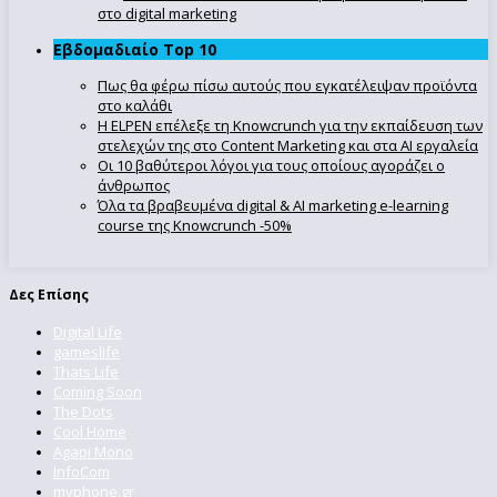
στο digital marketing
Εβδομαδιαίο Top 10
Πως θα φέρω πίσω αυτούς που εγκατέλειψαν προϊόντα
στο καλάθι
Η ELPEN επέλεξε τη Knowcrunch για την εκπαίδευση των
στελεχών της στο Content Marketing και στα AI εργαλεία
Οι 10 βαθύτεροι λόγοι για τους οποίους αγοράζει ο
άνθρωπος
Όλα τα βραβευμένα digital & AI marketing e-learning
course της Knowcrunch -50%
Δες Επίσης
Digital Life
gameslife
Thats Life
Coming Soon
The Dots
Cool Home
Agapi Mono
InfoCom
myphone.gr