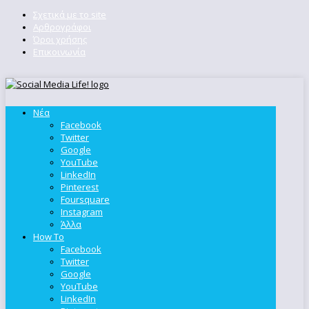
Σχετικά με το site
Αρθρογράφοι
Όροι χρήσης
Επικοινωνία
Νέα
Facebook
Twitter
Google
YouTube
LinkedIn
Pinterest
Foursquare
Instagram
Άλλα
How To
Facebook
Twitter
Google
YouTube
LinkedIn