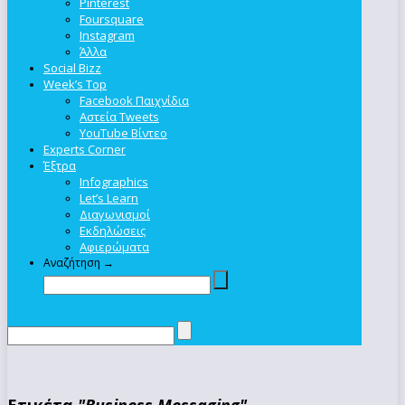
Pinterest
Foursquare
Instagram
Άλλα
Social Bizz
Week’s Top
Facebook Παιχνίδια
Αστεία Tweets
YouTube Βίντεο
Experts Corner
Έξτρα
Infographics
Let’s Learn
Διαγωνισμοί
Εκδηλώσεις
Αφιερώματα
Αναζήτηση →
Ετικέτα
"Business Messaging"