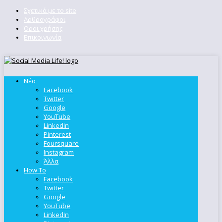
Σχετικά με το site
Αρθρογράφοι
Όροι χρήσης
Επικοινωνία
Νέα
Facebook
Twitter
Google
YouTube
LinkedIn
Pinterest
Foursquare
Instagram
Άλλα
How To
Facebook
Twitter
Google
YouTube
LinkedIn