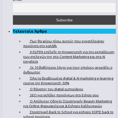
Τελευταία Άρθρα
Πως θα φέρω πίσω αυτούς που εγκατέλειψαν
προϊόντα στο καλάθι
Η ELPEN επέλεξε τη Knowcrunch για την εκπαίδευση
των στελεχών της στο Content Marketing και στα AI
εργαλεία
Οι 10 βαθύτεροι λόγοι για τους οποίους αγοράζει ο
άνθρωπος
Όλα τα βραβευμένα digital & AI marketing e-learning
course της Knowcrunch -50%
Ο θάνατος του digital εμποράκου
SEO για σελίδες προϊόντων στο Eshop σου
Ο Απόλυτoς Οδηγός Στρατηγικής Beauty Marketing
για Online Φαρμακεία και & Eshops Καλλυντικών
Στρατηγική Back to School για eshops ΧΩΡΙΣ back to
school προϊόντα