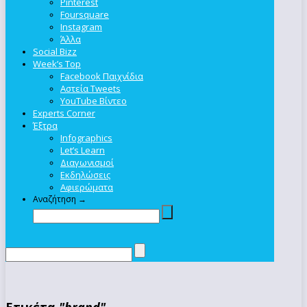
Pinterest
Foursquare
Instagram
Άλλα
Social Bizz
Week’s Top
Facebook Παιχνίδια
Αστεία Tweets
YouTube Βίντεο
Experts Corner
Έξτρα
Infographics
Let’s Learn
Διαγωνισμοί
Εκδηλώσεις
Αφιερώματα
Αναζήτηση →
Ετικέτα
"brand"