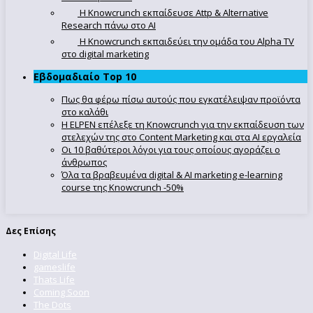
Η Knowcrunch εκπαίδευσε Attp & Alternative
Research πάνω στο ΑΙ
Η Knowcrunch εκπαιδεύει την ομάδα του Alpha TV
στο digital marketing
Εβδομαδιαίο Top 10
Πως θα φέρω πίσω αυτούς που εγκατέλειψαν προϊόντα
στο καλάθι
Η ELPEN επέλεξε τη Knowcrunch για την εκπαίδευση των
στελεχών της στο Content Marketing και στα AI εργαλεία
Οι 10 βαθύτεροι λόγοι για τους οποίους αγοράζει ο
άνθρωπος
Όλα τα βραβευμένα digital & AI marketing e-learning
course της Knowcrunch -50%
Δες Επίσης
Digital Life
gameslife
Thats Life
Coming Soon
The Dots