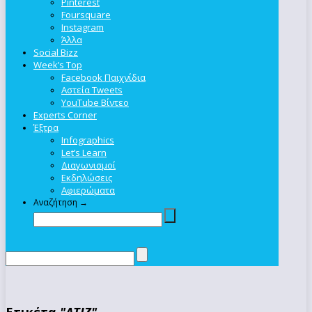
Pinterest
Foursquare
Instagram
Άλλα
Social Bizz
Week’s Top
Facebook Παιχνίδια
Αστεία Tweets
YouTube Βίντεο
Experts Corner
Έξτρα
Infographics
Let’s Learn
Διαγωνισμοί
Εκδηλώσεις
Αφιερώματα
Αναζήτηση →
Ετικέτα
"ATIZ"