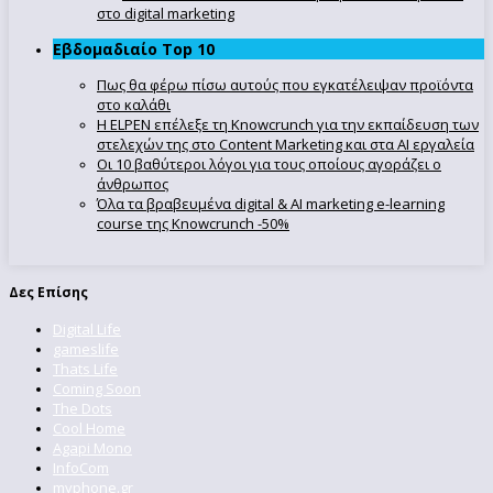
στο digital marketing
Εβδομαδιαίο Top 10
Πως θα φέρω πίσω αυτούς που εγκατέλειψαν προϊόντα
στο καλάθι
Η ELPEN επέλεξε τη Knowcrunch για την εκπαίδευση των
στελεχών της στο Content Marketing και στα AI εργαλεία
Οι 10 βαθύτεροι λόγοι για τους οποίους αγοράζει ο
άνθρωπος
Όλα τα βραβευμένα digital & AI marketing e-learning
course της Knowcrunch -50%
Δες Επίσης
Digital Life
gameslife
Thats Life
Coming Soon
The Dots
Cool Home
Agapi Mono
InfoCom
myphone.gr