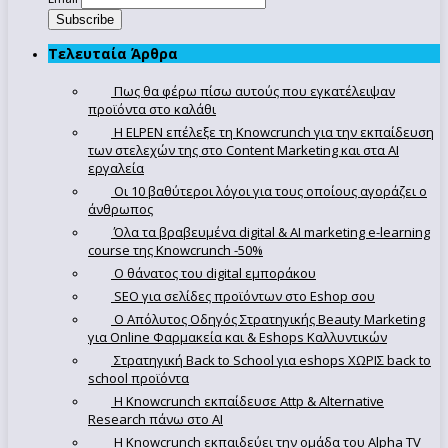
Τελευταία Άρθρα
Πως θα φέρω πίσω αυτούς που εγκατέλειψαν
προϊόντα στο καλάθι
Η ELPEN επέλεξε τη Knowcrunch για την εκπαίδευση
των στελεχών της στο Content Marketing και στα AI
εργαλεία
Οι 10 βαθύτεροι λόγοι για τους οποίους αγοράζει ο
άνθρωπος
Όλα τα βραβευμένα digital & AI marketing e-learning
course της Knowcrunch -50%
Ο θάνατος του digital εμποράκου
SEO για σελίδες προϊόντων στο Eshop σου
Ο Απόλυτoς Οδηγός Στρατηγικής Beauty Marketing
για Online Φαρμακεία και & Eshops Καλλυντικών
Στρατηγική Back to School για eshops ΧΩΡΙΣ back to
school προϊόντα
Η Knowcrunch εκπαίδευσε Attp & Alternative
Research πάνω στο ΑΙ
Η Knowcrunch εκπαιδεύει την ομάδα του Alpha TV