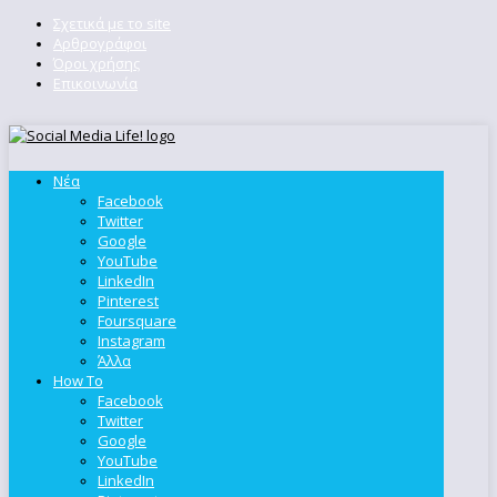
Σχετικά με το site
Αρθρογράφοι
Όροι χρήσης
Επικοινωνία
Νέα
Facebook
Twitter
Google
YouTube
LinkedIn
Pinterest
Foursquare
Instagram
Άλλα
How To
Facebook
Twitter
Google
YouTube
LinkedIn