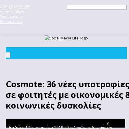
Σχετικά με το site
Αρθρογράφοι
Όροι χρήσης
Επικοινωνία
Cosmote: 36 νέες υποτροφίε
σε φοιτητές με οικονομικές 
κοινωνικές δυσκολίες
0
Ημ/νία:
17 Ιανουαρίου 2019 |
by Δημήτρης Θωμαδάκης