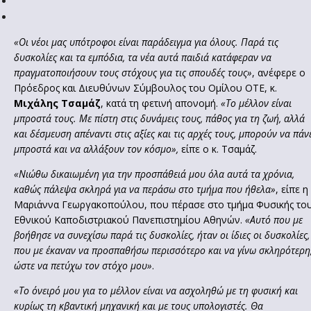
«Οι νέοι μας υπότροφοι είναι παράδειγμα για όλους. Παρά τις
δυσκολίες και τα εμπόδια, τα νέα αυτά παιδιά κατάφεραν να
πραγματοποιήσουν τους στόχους για τις σπουδές τους»
, ανέφερε ο
Πρόεδρος και Διευθύνων Σύμβουλος του Ομίλου ΟΤΕ, κ.
Μιχάλης Τσαμάζ
, κατά τη φετινή απονομή.
«Το μέλλον είναι
μπροστά τους. Με πίστη στις δυνάμεις τους, πάθος για τη ζωή, αλλά
και δέσμευση απέναντι στις αξίες και τις αρχές τους, μπορούν να πάν
μπροστά και να αλλάξουν τον κόσμο»,
είπε ο κ. Τσαμάζ.
«Νιώθω δικαιωμένη για την προσπάθειά μου όλα αυτά τα χρόνια,
καθώς πάλεψα σκληρά για να περάσω στο τμήμα που ήθελα»
, είπε η
Μαριάννα Γεωργακοπούλου, που πέρασε στο τμήμα Φυσικής το
Εθνικού Καποδιστριακού Πανεπιστημίου Αθηνών.
«Αυτό που με
βοήθησε να συνεχίσω παρά τις δυσκολίες, ήταν οι ίδιες οι δυσκολίες,
που με έκαναν να προσπαθήσω περισσότερο και να γίνω σκληρότερη
ώστε να πετύχω τον στόχο μου»
.
«Το όνειρό μου για το μέλλον είναι να ασχοληθώ με τη φυσική και
κυρίως τη κβαντική μηχανική και με τους υπολογιστές. Θα