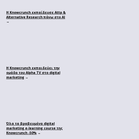
Η Knowcrunch εκπαίδευσε Attp &
Alternative Research πάνω στο ΑΙ
→
Η Knowcrunch εκπαιδεύει την
ομάδα του Alpha TV στο digital
marketing
→
Όλα τα βραβευμένα digital
marketing e-learning course της
Knowcrunch -50%
→