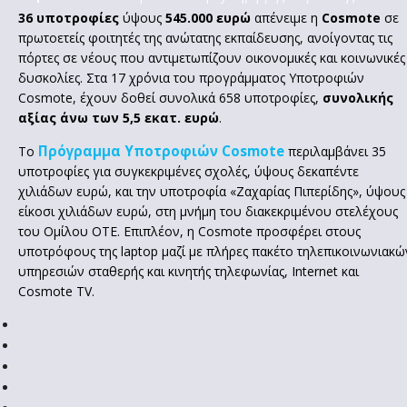
36 υποτροφίες
ύψους
545.000 ευρώ
απένειμε η
Cosmote
σε
πρωτοετείς φοιτητές της ανώτατης εκπαίδευσης, ανοίγοντας τις
πόρτες σε νέους που αντιμετωπίζουν οικονομικές και κοινωνικές
δυσκολίες. Στα 17 χρόνια του προγράμματος Υποτροφιών
Cosmote, έχουν δοθεί συνολικά 658 υποτροφίες,
συνολικής
αξίας άνω των 5,5 εκατ. ευρώ
.
Πρόγραμμα Υποτροφιών Cosmote
Το
περιλαμβάνει 35
υποτροφίες για συγκεκριμένες σχολές, ύψους δεκαπέντε
χιλιάδων ευρώ, και την υποτροφία «Ζαχαρίας Πιπερίδης», ύψους
είκοσι χιλιάδων ευρώ, στη μνήμη του διακεκριμένου στελέχους
του Ομίλου ΟΤΕ. Επιπλέον, η Cosmote προσφέρει στους
υποτρόφους της laptop μαζί με πλήρες πακέτο τηλεπικοινωνιακώ
υπηρεσιών σταθερής και κινητής τηλεφωνίας, Internet και
Cosmote TV.