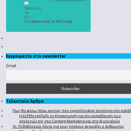
Subscribe to RSS Feed
Εγγραφe;iτε στο newsletter
Email
Τελευταία Άρθρα
Πως θα φέρω πίσω αυτούς που εγκατέλειψαν προϊόντα στο καλά
Η ELPEN επέλεξε τη Knowcrunch για την εκπαίδευση των
στελεχών της στο Content Marketing και στα AI εργαλεία
Οι 10 βαθύτεροι λόγοι για τους οποίους αγοράζει ο άνθρωπος