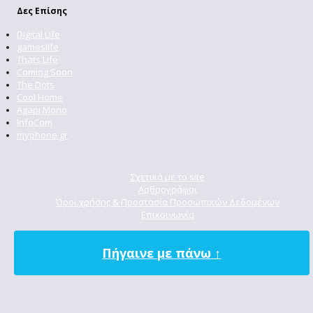
Δες Επίσης
Digital Life
gameslife
Thats Life
Coming Soon
The Dots
Cool Home
Agapi Mono
InfoCom
myphone.gr
Σχετικά με το site
Αρθρογράφοι
Όροι χρήσης & Προστασία Προσωπικών Δεδομένων
Επικοινωνία
Πήγαινε με πάνω ↑