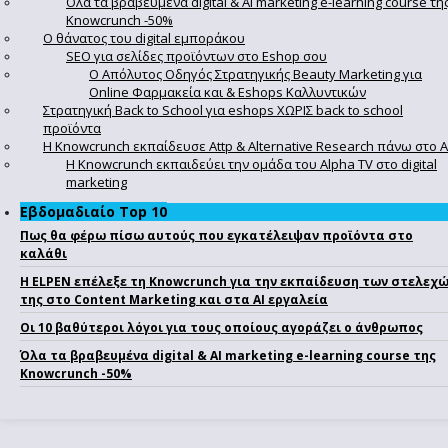
Όλα τα βραβευμένα digital & AI marketing e-learning course τη
Knowcrunch -50%
Ο θάνατος του digital εμποράκου
SEO για σελίδες προϊόντων στο Eshop σου
Ο Απόλυτoς Οδηγός Στρατηγικής Beauty Marketing για
Online Φαρμακεία και & Eshops Καλλυντικών
Στρατηγική Back to School για eshops ΧΩΡΙΣ back to school
προϊόντα
Η Knowcrunch εκπαίδευσε Attp & Alternative Research πάνω στο Α
Η Knowcrunch εκπαιδεύει την ομάδα του Alpha TV στο digital
marketing
Εβδομαδιαίο Top 10
Πως θα φέρω πίσω αυτούς που εγκατέλειψαν προϊόντα στο
καλάθι
Η ELPEN επέλεξε τη Knowcrunch για την εκπαίδευση των στελεχ
της στο Content Marketing και στα AI εργαλεία
Οι 10 βαθύτεροι λόγοι για τους οποίους αγοράζει ο άνθρωπος
Όλα τα βραβευμένα digital & AI marketing e-learning course της
Knowcrunch -50%