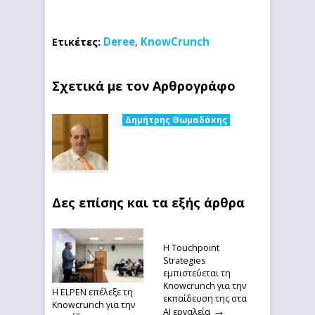
Deree
KnowCrunch
Ετικέτες:
,
Σχετικά με τον Αρθρογράφο
Δημήτρης Θωμαδάκης
Δες επίσης και τα εξής άρθρα
Η Touchpoint
Strategies
εμπιστεύεται τη
Knowcrunch για την
Η ELPEN επέλεξε τη
εκπαίδευση της στα
Knowcrunch για την
→
ΑΙ εργαλεία