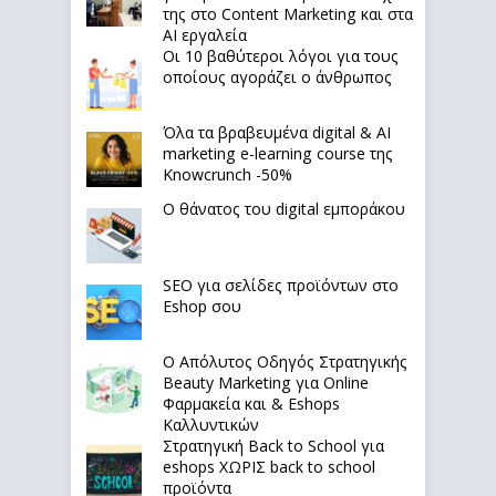
της στο Content Marketing και στα
AI εργαλεία
Οι 10 βαθύτεροι λόγοι για τους
οποίους αγοράζει ο άνθρωπος
Όλα τα βραβευμένα digital & AI
marketing e-learning course της
Knowcrunch -50%
Ο θάνατος του digital εμποράκου
SEO για σελίδες προϊόντων στο
Eshop σου
Ο Απόλυτoς Οδηγός Στρατηγικής
Beauty Marketing για Online
Φαρμακεία και & Eshops
Καλλυντικών
Στρατηγική Back to School για
eshops ΧΩΡΙΣ back to school
προϊόντα