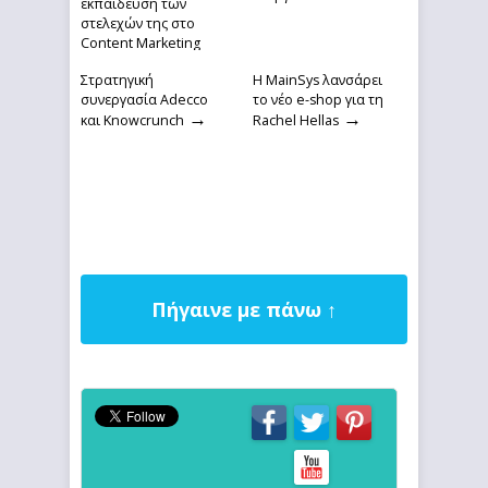
εκπαίδευση των
στελεχών της στο
Content Marketing
και στα AI εργαλεία
→
Στρατηγική
Η MainSys λανσάρει
συνεργασία Adecco
το νέο e-shop για τη
→
→
και Knowcrunch
Rachel Hellas
Πήγαινε με πάνω ↑