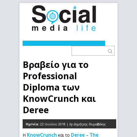
Βραβείο για το
Professional
Diploma των
KnowCrunch και
Deree
Ημ/νία:
22 Ιουνίου 2018 |
by Δημήτρης Θωμαδάκης
0
KnowCrunch
Deree – The
Η
και το