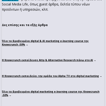
Social Media Life, όπως guest άρθρα, δελτία τύπου νέων
προϊόντων ή υπηρεσιών, κλπ.
Δες επίσης και τα εξής άρθρα
Όλα τα βραβευμένα digital & AI marketing e-learning course της
Knowcrunch -50%
→
Η Knowcrunch εκπαίδευσε Attp & Alternative Research πάνω στο ΑΙ
→
Η Knowcrunch εκπαιδεύει την ομάδα του Alpha TV στο digital marketing
→
Όλα τα βραβευμένα digital marketing e-learning course της Knowcrunch
-50%
→