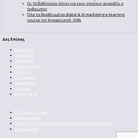
Οι 10 βαθύτεροι λόγοι για τους οποίους αγοράζει ο
άνθρωπος
Όλα τα βραβευμένα digital & AI marketing e-learning
course της Knowcrunch -50%
Δες Επίσης
Digital Life
gameslife
Thats Life
Coming Soon
The Dots
Cool Home
Agapi Mono
InfoCom
myphone.gr
Σχετικά με το site
Αρθρογράφοι
Όροι χρήσης & Προστασία Προσωπικών Δεδομένων
Επικοινωνία