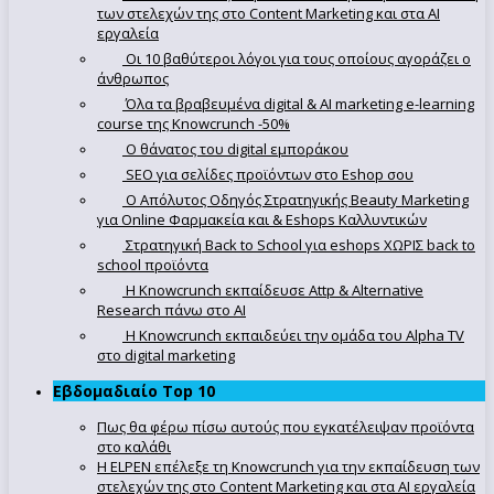
των στελεχών της στο Content Marketing και στα AI
εργαλεία
Οι 10 βαθύτεροι λόγοι για τους οποίους αγοράζει ο
άνθρωπος
Όλα τα βραβευμένα digital & AI marketing e-learning
course της Knowcrunch -50%
Ο θάνατος του digital εμποράκου
SEO για σελίδες προϊόντων στο Eshop σου
Ο Απόλυτoς Οδηγός Στρατηγικής Beauty Marketing
για Online Φαρμακεία και & Eshops Καλλυντικών
Στρατηγική Back to School για eshops ΧΩΡΙΣ back to
school προϊόντα
Η Knowcrunch εκπαίδευσε Attp & Alternative
Research πάνω στο ΑΙ
Η Knowcrunch εκπαιδεύει την ομάδα του Alpha TV
στο digital marketing
Εβδομαδιαίο Top 10
Πως θα φέρω πίσω αυτούς που εγκατέλειψαν προϊόντα
στο καλάθι
Η ELPEN επέλεξε τη Knowcrunch για την εκπαίδευση των
στελεχών της στο Content Marketing και στα AI εργαλεία