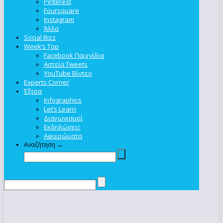
Pinterest
Foursquare
Instagram
Άλλα
Social Bizz
Week’s Top
Facebook Παιχνίδια
Αστεία Tweets
YouTube Βίντεο
Experts Corner
Έξτρα
Infographics
Let’s Learn
Διαγωνισμοί
Εκδηλώσεις
Αφιερώματα
Αναζήτηση →