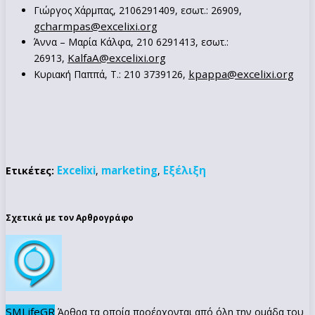
Γιώργος Χάρμπας, 2106291409, εσωτ.: 26909,
gcharmpas@excelixi.org
Άννα – Μαρία Κάλφα, 210 6291413, εσωτ.:
KalfaA@excelixi.org
26913,
kpappa@excelixi.org
Κυριακή Παππά, Τ.: 210 3739126,
Excelixi
marketing
Εξέλιξη
Ετικέτες:
,
,
Σχετικά με τον Αρθρογράφο
SMLifeGR
Άρθρα τα οποία προέρχονται από όλη την ομάδα του