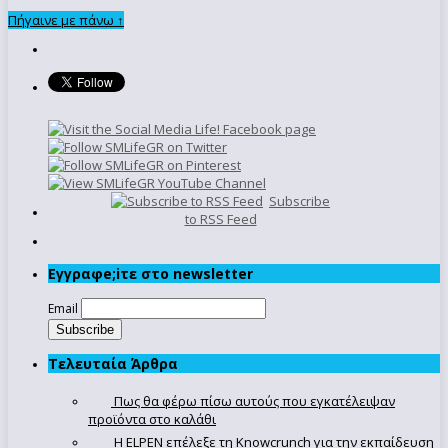
Πήγαινε με πάνω ↑
Subscribe
to RSS Feed
Εγγραφe;iτε στο newsletter
Email
Τελευταία Άρθρα
Πως θα φέρω πίσω αυτούς που εγκατέλειψαν
προϊόντα στο καλάθι
Η ELPEN επέλεξε τη Knowcrunch για την εκπαίδευση