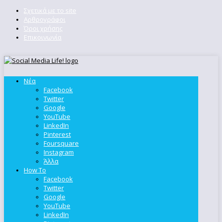
Σχετικά με το site
Αρθρογράφοι
Όροι χρήσης
Επικοινωνία
Νέα
Facebook
Twitter
Google
YouTube
LinkedIn
Pinterest
Foursquare
Instagram
Άλλα
How To
Facebook
Twitter
Google
YouTube
LinkedIn