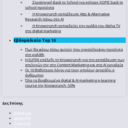
Στρατηγική Back to School για eshops ΧΩΡΙΣ back to
school προϊόντα
Η Knowcrunch εκπαίδευσε Attp & Alternative
Research πάνω στο ΑΙ
Η Knowcrunch εκπαιδεύει την ομάδα του Alpha TV
στο digital marketing
Εβδομαδιαίο Top 10
Πως θα φέρω πίσω αυτούς που εγκατέλειψαν προϊόντα
στο καλάθι
Η ELPEN επέλεξε τη Knowcrunch για την εκπαίδευση των
στελεχών της στο Content Marketing και στα AI εργαλεία
Οι 10 βαθύτεροι λόγοι για τους οποίους αγοράζει ο
άνθρωπος
Όλα τα βραβευμένα digital & AI marketing e-learning
course της Knowcrunch -50%
Δες Επίσης
Digital Life
gameslife
Thats Life