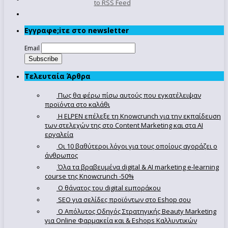
to RSS Feed
Εγγραφe;iτε στο newsletter
Email
Τελευταία Άρθρα
Πως θα φέρω πίσω αυτούς που εγκατέλειψαν
προϊόντα στο καλάθι
Η ELPEN επέλεξε τη Knowcrunch για την εκπαίδευση
των στελεχών της στο Content Marketing και στα AI
εργαλεία
Οι 10 βαθύτεροι λόγοι για τους οποίους αγοράζει ο
άνθρωπος
Όλα τα βραβευμένα digital & AI marketing e-learning
course της Knowcrunch -50%
Ο θάνατος του digital εμποράκου
SEO για σελίδες προϊόντων στο Eshop σου
Ο Απόλυτoς Οδηγός Στρατηγικής Beauty Marketing
για Online Φαρμακεία και & Eshops Καλλυντικών