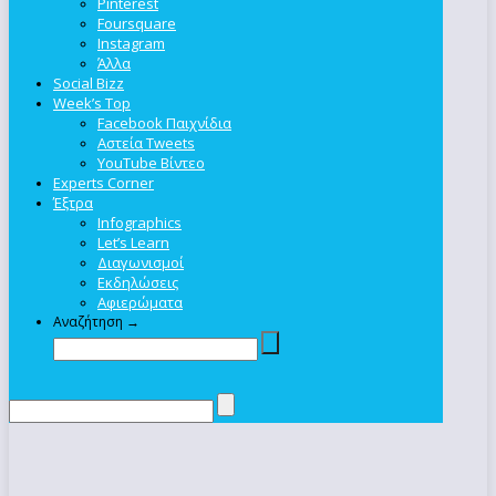
Pinterest
Foursquare
Instagram
Άλλα
Social Bizz
Week’s Top
Facebook Παιχνίδια
Αστεία Tweets
YouTube Βίντεο
Experts Corner
Έξτρα
Infographics
Let’s Learn
Διαγωνισμοί
Εκδηλώσεις
Αφιερώματα
Αναζήτηση →