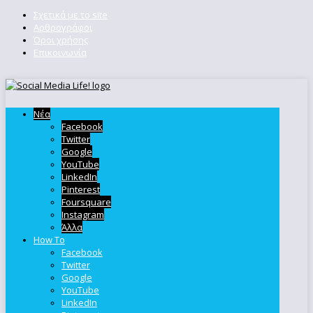
Σχετικά με το site
Αρθρογράφοι
Όροι χρήσης
Επικοινωνία
Νέα
Facebook
Twitter
Google
YouTube
LinkedIn
Pinterest
Foursquare
Instagram
Άλλα
How To
Facebook
Twitter
Google
YouTube
LinkedIn