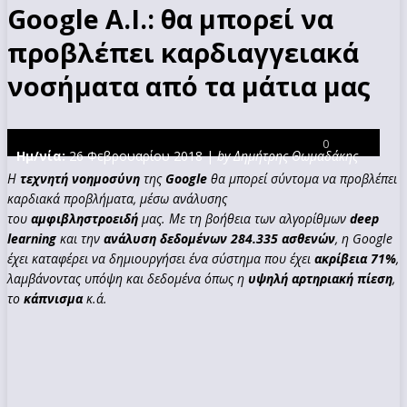
Google A.I.: θα μπορεί να
προβλέπει καρδιαγγειακά
νοσήματα από τα μάτια μας
0
Ημ/νία:
26 Φεβρουαρίου 2018 |
by Δημήτρης Θωμαδάκης
Η
τεχνητή νοημοσύνη
της
Google
θα μπορεί σύντομα να προβλέπει
καρδιακά προβλήματα, μέσω ανάλυσης
του
αμφιβληστροειδή
μας. Με τη βοήθεια των αλγορίθμων
deep
learning
και την
ανάλυση δεδομένων 284.335 ασθενών
, η Google
έχει καταφέρει να δημιουργήσει ένα σύστημα που έχει
ακρίβεια 71%
,
λαμβάνοντας υπόψη και δεδομένα όπως η
υψηλή αρτηριακή πίεση
,
το
κάπνισμα
κ.ά.