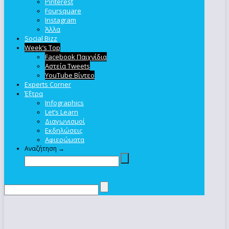
Pinterest
Foursquare
Instagram
Άλλα
Social Bizz
Week’s Top
Facebook Παιχνίδια
Αστεία Tweets
YouTube Βίντεο
Experts Corner
Έξτρα
Infographics
Let’s Learn
Διαγωνισμοί
Εκδηλώσεις
Αφιερώματα
Αναζήτηση →