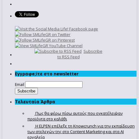
Subscribe
to RSS Feed
Εγγραφe;iτε στο newsletter
Email
Τελευταία Άρθρα
Πως θα φέρω πίσω αυτούς που εγκατέλειψαν
προϊόντα στο καλάθι
Η ELPEN επέλεξε τη Knowcrunch για την εκπαίδευση
των στελεχών της στο Content Marketing και στα AI
εργαλεία