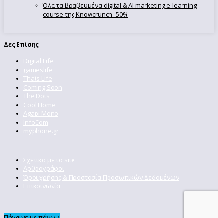
Όλα τα βραβευμένα digital & AI marketing e-learning
course της Knowcrunch -50%
Δες Επίσης
Digital Life
gameslife
Thats Life
Coming Soon
The Dots
Cool Home
Agapi Mono
InfoCom
myphone.gr
Σχετικά με το site
Αρθρογράφοι
Όροι χρήσης & Προστασία Προσωπικών Δεδομένων
Επικοινωνία
Πήγαινε με πάνω ↑