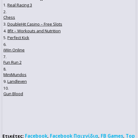
Real Racing 3
1.
2.
Chess
DoubleHit Casino – Free Slots
3.
8fit – Workouts and Nutrition
4.
Perfect Kick
5.
6.
iWin Online
7.
Fun Run 2
8.
MiniMundos
Landleven
9.
10.
Gun Blood
Facebook
Facebook Παιχνίδια
FB Games
Top
Ετικέτες:
,
,
,