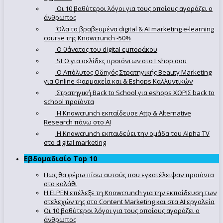
Οι 10 βαθύτεροι λόγοι για τους οποίους αγοράζει ο
άνθρωπος
Όλα τα βραβευμένα digital & AI marketing e-learning
course της Knowcrunch -50%
Ο θάνατος του digital εμποράκου
SEO για σελίδες προϊόντων στο Eshop σου
Ο Απόλυτoς Οδηγός Στρατηγικής Beauty Marketing
για Online Φαρμακεία και & Eshops Καλλυντικών
Στρατηγική Back to School για eshops ΧΩΡΙΣ back to
school προϊόντα
Η Knowcrunch εκπαίδευσε Attp & Alternative
Research πάνω στο ΑΙ
Η Knowcrunch εκπαιδεύει την ομάδα του Alpha TV
στο digital marketing
Εβδομαδιαίο Top 10
Πως θα φέρω πίσω αυτούς που εγκατέλειψαν προϊόντα
στο καλάθι
Η ELPEN επέλεξε τη Knowcrunch για την εκπαίδευση των
στελεχών της στο Content Marketing και στα AI εργαλεία
Οι 10 βαθύτεροι λόγοι για τους οποίους αγοράζει ο
άνθρωπος