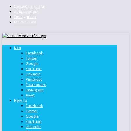
Σχετικά με το site
Αρθρογράφοι
Όροι χρήσης
Επικοινωνία
Νέα
Facebook
Twitter
Google
YouTube
LinkedIn
Pinterest
Foursquare
Instagram
Άλλα
How To
Facebook
Twitter
Google
YouTube
LinkedIn