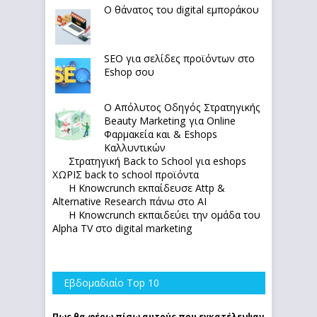
Ο θάνατος του digital εμποράκου
SEO για σελίδες προϊόντων στο
Eshop σου
Ο Απόλυτoς Οδηγός Στρατηγικής
Beauty Marketing για Online
Φαρμακεία και & Eshops
Καλλυντικών
Στρατηγική Back to School για eshops
ΧΩΡΙΣ back to school προϊόντα
Η Knowcrunch εκπαίδευσε Attp &
Alternative Research πάνω στο ΑΙ
Η Knowcrunch εκπαιδεύει την ομάδα του
Alpha TV στο digital marketing
Εβδομαδιαίο Top 10
Πως θα φέρω πίσω αυτούς που εγκατέλειψαν