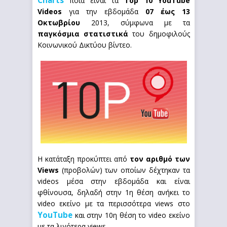
Charts
ποια είναι τα
Top 10 YouTube
Videos
για την εβδομάδα
07 έως 13
Οκτωβρίου
2013, σύμφωνα με τα
παγκόσμια στατιστικά
του δημοφιλούς
Κοινωνικού Δικτύου βίντεο.
Η κατάταξη προκύπτει από
τον αριθμό των
Views
(προβολών) των οποίων δέχτηκαν τα
videos μέσα στην εβδομάδα και είναι
φθίνουσα, δηλαδή στην 1η θέση ανήκει το
video εκείνο με τα περισσότερα views στο
YouTube
και στην 10η θέση το video εκείνο
με τα λιγότερα views.