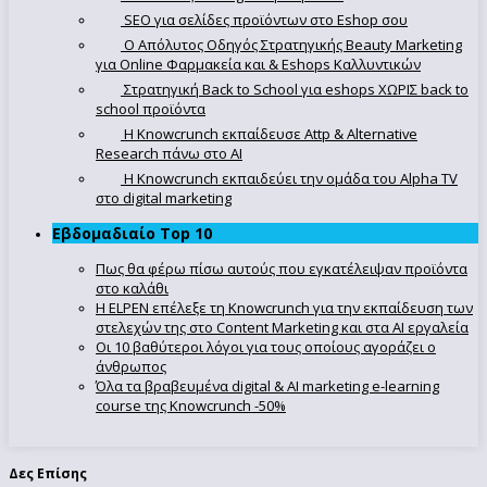
SEO για σελίδες προϊόντων στο Eshop σου
Ο Απόλυτoς Οδηγός Στρατηγικής Beauty Marketing
για Online Φαρμακεία και & Eshops Καλλυντικών
Στρατηγική Back to School για eshops ΧΩΡΙΣ back to
school προϊόντα
Η Knowcrunch εκπαίδευσε Attp & Alternative
Research πάνω στο ΑΙ
Η Knowcrunch εκπαιδεύει την ομάδα του Alpha TV
στο digital marketing
Εβδομαδιαίο Top 10
Πως θα φέρω πίσω αυτούς που εγκατέλειψαν προϊόντα
στο καλάθι
Η ELPEN επέλεξε τη Knowcrunch για την εκπαίδευση των
στελεχών της στο Content Marketing και στα AI εργαλεία
Οι 10 βαθύτεροι λόγοι για τους οποίους αγοράζει ο
άνθρωπος
Όλα τα βραβευμένα digital & AI marketing e-learning
course της Knowcrunch -50%
Δες Επίσης