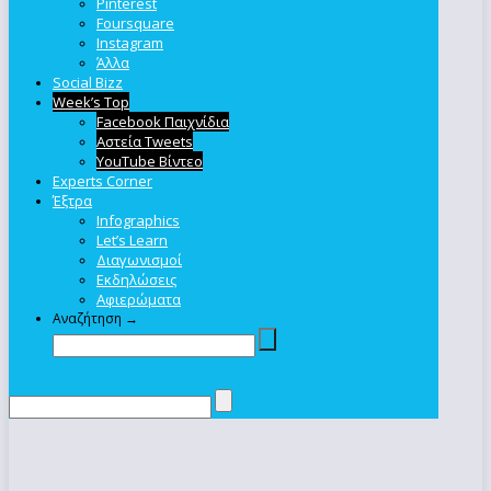
Pinterest
Foursquare
Instagram
Άλλα
Social Bizz
Week’s Top
Facebook Παιχνίδια
Αστεία Tweets
YouTube Βίντεο
Experts Corner
Έξτρα
Infographics
Let’s Learn
Διαγωνισμοί
Εκδηλώσεις
Αφιερώματα
Αναζήτηση →