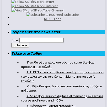
Subscribe
to RSS Feed
Εγγραφe;iτε στο newsletter
Email
Τελευταία Άρθρα
Πως θα φέρω πίσω αυτούς που εγκατέλειψαν
προϊόντα στο καλάθι
Η ELPEN επέλεξε τη Knowcrunch για την εκπαίδευση
των στελεχών της στο Content Marketing και στα AI
εργαλεία
Οι 10 βαθύτεροι λόγοι για τους οποίους αγοράζει ο
άνθρωπος
Όλα τα βραβευμένα digital & AI marketing e-learning
course της Knowcrunch -50%
Ο θάνατος του digital εμποράκου