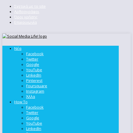
Σχετικά με το site
Αρθρογράφοι
Όροι χρήσης
Επικοινωνία
Νέα
Facebook
Twitter
Google
YouTube
LinkedIn
Pinterest
Foursquare
Instagram
Άλλα
How To
Facebook
Twitter
Google
YouTube
LinkedIn