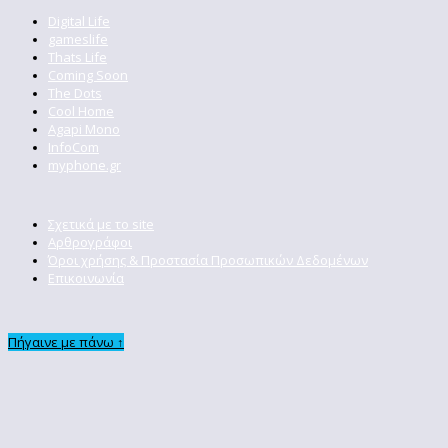
Digital Life
gameslife
Thats Life
Coming Soon
The Dots
Cool Home
Agapi Mono
InfoCom
myphone.gr
Σχετικά με το site
Αρθρογράφοι
Όροι χρήσης & Προστασία Προσωπικών Δεδομένων
Επικοινωνία
Πήγαινε με πάνω ↑