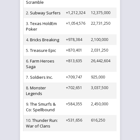
Scramble
Subway Surfers
+1,212,324
12,375,000
2.
Texas HoldEm
+1,054,576
22,731,250
3.
Poker
Bricks Breaking
+978,384
2,100,000
4.
Treasure Epic
+870,401
2,031,250
5.
Farm Heroes
+813,635
26,442,604
6.
Saga
Soldiers Inc.
+709,747
925,000
7.
Monster
+702,651
3,037,500
8.
Legends
The Smurfs &
+584,355
2,450,000
9.
Co: Spellbound
Thunder Run:
+531,656
616,250
10.
War of Clans