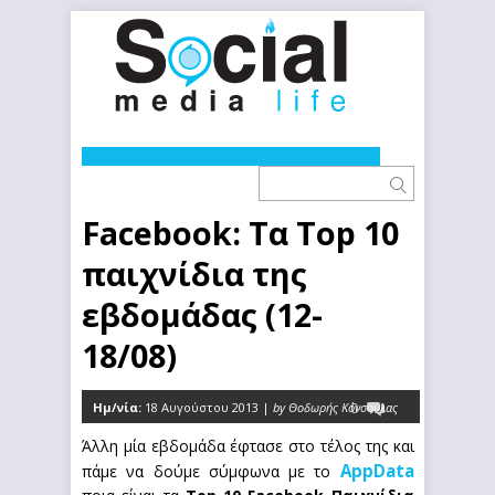
Facebook: Τα Top 10
παιχνίδια της
εβδομάδας (12-
18/08)
Ημ/νία:
18 Αυγούστου 2013 |
by Θοδωρής Κόνσουλας
0
Άλλη μία εβδομάδα έφτασε στο τέλος της και
AppData
πάμε να δούμε σύμφωνα με το