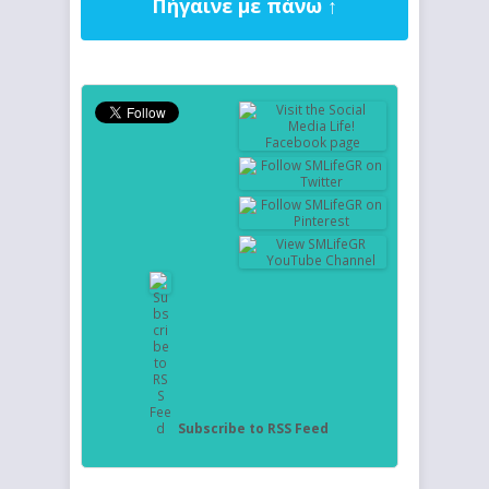
Πήγαινε με πάνω ↑
Subscribe to RSS Feed