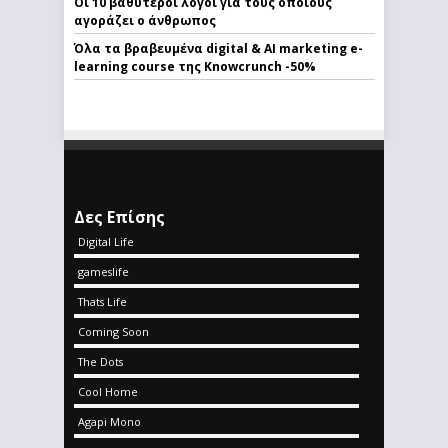
Οι 10 βαθύτεροι λόγοι για τους οποίους
αγοράζει ο άνθρωπος
Όλα τα βραβευμένα digital & AI marketing e-
learning course της Knowcrunch -50%
Δες Επίσης
Digital Life
gameslife
Thats Life
Coming Soon
The Dots
Cool Home
Agapi Mono