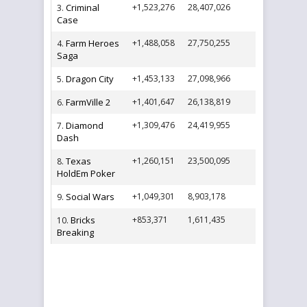
Criminal
+1,523,276
28,407,026
3.
Case
Farm Heroes
+1,488,058
27,750,255
4.
Saga
Dragon City
+1,453,133
27,098,966
5.
FarmVille 2
+1,401,647
26,138,819
6.
Diamond
+1,309,476
24,419,955
7.
Dash
Texas
+1,260,151
23,500,095
8.
HoldEm Poker
Social Wars
+1,049,301
8,903,178
9.
Bricks
+853,371
1,611,435
10.
Breaking