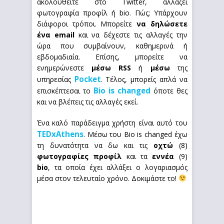
ακολουθείτε στο Twitter, αλλάζει
φωτογραφία προφίλ ή bio. Πώς; Υπάρχουν
διάφοροι τρόποι. Μπορείτε
να δηλώσετε
ένα email
και να δέχεστε τις αλλαγές την
ώρα που συμβαίνουν, καθημερινά ή
εβδομαδιαία. Επίσης, μπορείτε να
ενημερώνεστε
μέσω RSS
ή
μέσω
της
Pocket
υπηρεσίας
. Τέλος, μπορείς απλά να
Bio is changed
επισκέπτεσαι το
όποτε θες
και να βλέπεις τις αλλαγές εκεί.
Ένα καλό παράδειγμα χρήστη είναι αυτό του
TEDxAthens
. Μέσω του Bio is changed έχω
τη δυνατότητα να δω και τις
οχτώ
(8)
φωτογραφίες προφίλ
και τα
εννέα
(9)
bio
, τα οποία έχει αλλάξει ο λογαριασμός
μέσα στον τελευταίο χρόνο. Δοκιμάστε το!