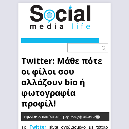
Twitter: Μάθε πότε
οι φίλοι σου
αλλάζουν bio ή
φωτογραφία
προφίλ!
Ημ/νία:
29 Ιουλίου 2013 |
by Θοδωρής Κόνσουλας
0
Twitter
Το
είναι σχεδιασμένο με τέτοιο