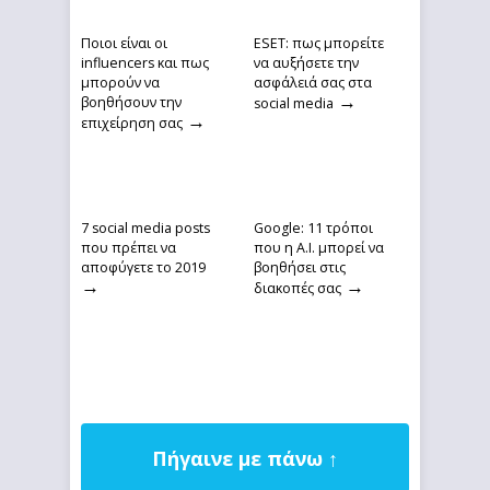
Ποιοι είναι οι
ESET: πως μπορείτε
influencers και πως
να αυξήσετε την
μπορούν να
ασφάλειά σας στα
→
βοηθήσουν την
social media
→
επιχείρηση σας
7 social media posts
Google: 11 τρόποι
που πρέπει να
που η A.I. μπορεί να
αποφύγετε το 2019
βοηθήσει στις
→
→
διακοπές σας
Πήγαινε με πάνω ↑