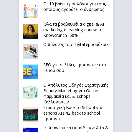
Οι 10 βαθύτεροι λόγοι για τους
οποίους αγοράζει ο άνθρωπος
Όλα τα βραβευμένα digital & AI
marketing e-learning course της
Knowcrunch -50%
Ο θάνατος του digital εμποράκου
SEO για σελίδες προϊόντων στο
Eshop σου
Ο Απόλυτoς Οδηγός Στρατηγικής
Beauty Marketing για Online
Φαρμακεία και & Eshops
Καλλυντικών
Στρατηγική Back to School για
eshops ΧΩΡΙΣ back to school
προϊόντα
Η Knowcrunch εκπαίδευσε Attp &