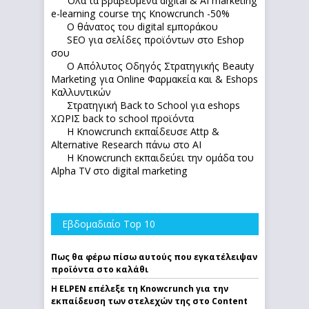
Όλα τα βραβευμένα digital & AI marketing
e-learning course της Knowcrunch -50%
Ο θάνατος του digital εμποράκου
SEO για σελίδες προϊόντων στο Eshop
σου
Ο Απόλυτoς Οδηγός Στρατηγικής Beauty
Marketing για Online Φαρμακεία και & Eshops
Καλλυντικών
Στρατηγική Back to School για eshops
ΧΩΡΙΣ back to school προϊόντα
Η Knowcrunch εκπαίδευσε Attp &
Alternative Research πάνω στο ΑΙ
Η Knowcrunch εκπαιδεύει την ομάδα του
Alpha TV στο digital marketing
Εβδομαδιαίο Top 10
Πως θα φέρω πίσω αυτούς που εγκατέλειψαν
προϊόντα στο καλάθι
Η ELPEN επέλεξε τη Knowcrunch για την
εκπαίδευση των στελεχών της στο Content