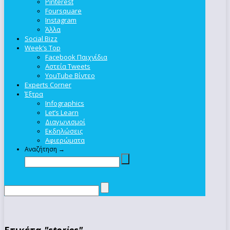
Pinterest
Foursquare
Instagram
Άλλα
Social Bizz
Week’s Top
Facebook Παιχνίδια
Αστεία Tweets
YouTube Βίντεο
Experts Corner
Έξτρα
Infographics
Let’s Learn
Διαγωνισμοί
Εκδηλώσεις
Αφιερώματα
Αναζήτηση →
Ετικέτα
"stories"