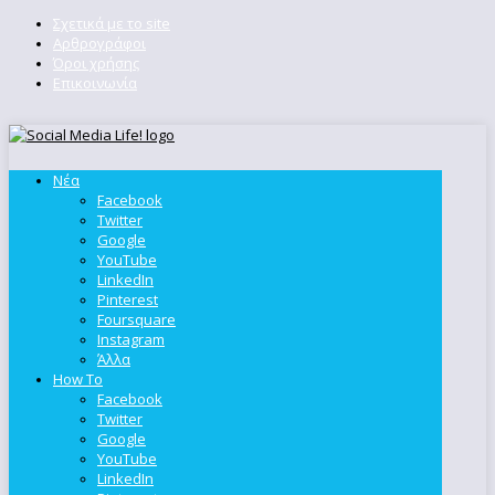
Σχετικά με το site
Αρθρογράφοι
Όροι χρήσης
Επικοινωνία
Νέα
Facebook
Twitter
Google
YouTube
LinkedIn
Pinterest
Foursquare
Instagram
Άλλα
How To
Facebook
Twitter
Google
YouTube
LinkedIn