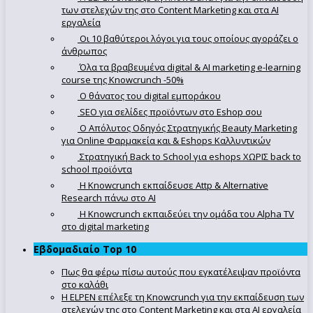
των στελεχών της στο Content Marketing και στα AI
εργαλεία
Οι 10 βαθύτεροι λόγοι για τους οποίους αγοράζει ο
άνθρωπος
Όλα τα βραβευμένα digital & AI marketing e-learning
course της Knowcrunch -50%
Ο θάνατος του digital εμποράκου
SEO για σελίδες προϊόντων στο Eshop σου
Ο Απόλυτoς Οδηγός Στρατηγικής Beauty Marketing
για Online Φαρμακεία και & Eshops Καλλυντικών
Στρατηγική Back to School για eshops ΧΩΡΙΣ back to
school προϊόντα
Η Knowcrunch εκπαίδευσε Attp & Alternative
Research πάνω στο ΑΙ
Η Knowcrunch εκπαιδεύει την ομάδα του Alpha TV
στο digital marketing
Εβδομαδιαίο Top 10
Πως θα φέρω πίσω αυτούς που εγκατέλειψαν προϊόντα
στο καλάθι
Η ELPEN επέλεξε τη Knowcrunch για την εκπαίδευση των
στελεχών της στο Content Marketing και στα AI εργαλεία