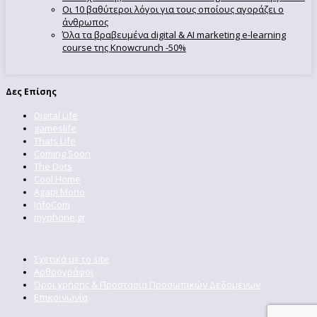
Οι 10 βαθύτεροι λόγοι για τους οποίους αγοράζει ο
άνθρωπος
Όλα τα βραβευμένα digital & AI marketing e-learning
course της Knowcrunch -50%
Δες Επίσης
Digital Life
gameslife
Thats Life
Coming Soon
The Dots
Cool Home
Agapi Mono
InfoCom
myphone.gr
Σχετικά με το site
Αρθρογράφοι
Όροι χρήσης & Προστασία Προσωπικών Δεδομένων
Επικοινωνία