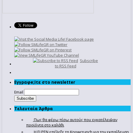
Subscribe
to RSS Feed
Εγγραφe;iτε στο newsletter
Email
Τελευταία Άρθρα
Πως θα φέρω πίσω αυτούς που εγκατέλειψαν
προϊόντα στο καλάθι
Η ELPEN επέλεξε τη Knowcrunch για την εκπαίδευση