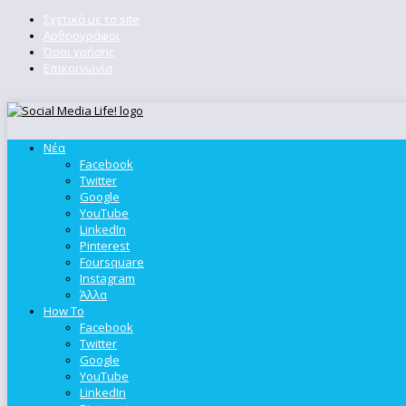
Σχετικά με το site
Αρθρογράφοι
Όροι χρήσης
Επικοινωνία
Νέα
Facebook
Twitter
Google
YouTube
LinkedIn
Pinterest
Foursquare
Instagram
Άλλα
How To
Facebook
Twitter
Google
YouTube
LinkedIn