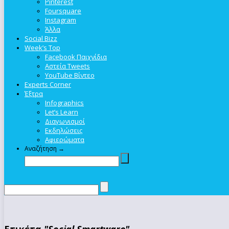
Pinterest
Foursquare
Instagram
Άλλα
Social Bizz
Week’s Top
Facebook Παιχνίδια
Αστεία Tweets
YouTube Βίντεο
Experts Corner
Έξτρα
Infographics
Let’s Learn
Διαγωνισμοί
Εκδηλώσεις
Αφιερώματα
Αναζήτηση →
Ετικέτα
"Social Smartware"