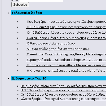
Τελευταία Άρθρα
Πως θα φέρω πίσω αυτούς που εγκατέλειψαν προϊόντ
Η ELPEN επέλεξε τη Knowcrunch για την εκπαίδευση τω
Οι 10 βαθύτεροι λόγοι για τους οποίους αγοράζει ο 
Όλα τα βραβευμένα digital & AI marketing e-learning 
Ο θάνατος του digital εμποράκου
SEO για σελίδες προϊόντων στο Eshop σου
Ο Απόλυτoς Οδηγός Στρατηγικής Beauty Marketing για
Στρατηγική Back to School για eshops ΧΩΡΙΣ back to s
Η Knowcrunch εκπαίδευσε Attp & Alternative Research
Η Knowcrunch εκπαιδεύει την ομάδα του Alpha TV στο d
Εβδομαδιαίο Top 10
Πως θα φέρω πίσω αυτούς που εγκατέλειψαν προϊόντα στ
Η ELPEN επέλεξε τη Knowcrunch για την εκπαίδευση των στ
Οι 10 βαθύτεροι λόγοι για τους οποίους αγοράζει ο άνθρ
Όλα τα βραβευμένα digital & AI marketing e-learning cour