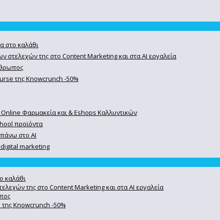
α στο καλάθι
ν στελεχών της στο Content Marketing και στα AI εργαλεία
άνθρωπος
course της Knowcrunch -50%
 Online Φαρμακεία και & Eshops Καλλυντικών
chool προϊόντα
 πάνω στο ΑΙ
igital marketing
ο καλάθι
ελεχών της στο Content Marketing και στα AI εργαλεία
ωπος
se της Knowcrunch -50%