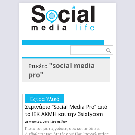
"social media
Ετικέτα
pro"
Έξτρα Υλικό
Σεμινάριο “Social Media Pro” από
το ΙΕΚ ΑΚΜΗ και την 3sixtycom
21 Μαρτίου, 2016 |
by SMLifeGR
Πιστοποίησε τις γνώσεις σου και απόδειξε
Διεθνώς τις ικανότητές σου! Γίνε Επαγγελματίας