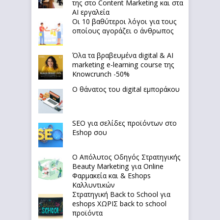
της στο Content Marketing και στα
AI εργαλεία
Οι 10 βαθύτεροι λόγοι για τους
οποίους αγοράζει ο άνθρωπος
Όλα τα βραβευμένα digital & AI
marketing e-learning course της
Knowcrunch -50%
Ο θάνατος του digital εμποράκου
SEO για σελίδες προϊόντων στο
Eshop σου
Ο Απόλυτoς Οδηγός Στρατηγικής
Beauty Marketing για Online
Φαρμακεία και & Eshops
Καλλυντικών
Στρατηγική Back to School για
eshops ΧΩΡΙΣ back to school
προϊόντα