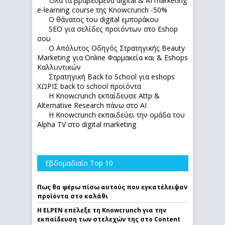
Όλα τα βραβευμένα digital & AI marketing
e-learning course της Knowcrunch -50%
Ο θάνατος του digital εμποράκου
SEO για σελίδες προϊόντων στο Eshop
σου
Ο Απόλυτoς Οδηγός Στρατηγικής Beauty
Marketing για Online Φαρμακεία και & Eshops
Καλλυντικών
Στρατηγική Back to School για eshops
ΧΩΡΙΣ back to school προϊόντα
Η Knowcrunch εκπαίδευσε Attp &
Alternative Research πάνω στο ΑΙ
Η Knowcrunch εκπαιδεύει την ομάδα του
Alpha TV στο digital marketing
Εβδομαδιαίο Top 10
Πως θα φέρω πίσω αυτούς που εγκατέλειψαν
προϊόντα στο καλάθι
Η ELPEN επέλεξε τη Knowcrunch για την
εκπαίδευση των στελεχών της στο Content