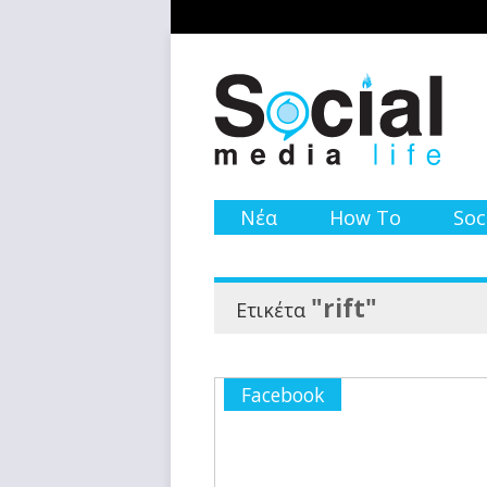
Νέα
How To
Soc
"rift"
Ετικέτα
Facebook