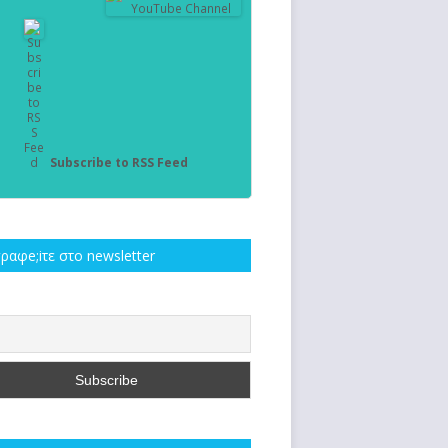
Subscribe to RSS Feed
ραφe;iτε στο newsletter