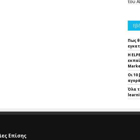
του A
Εβδ
Πως θ
εγκατ
Η ELP
εκπαί
Marke
Οι 10
αγορά
Όλα τ
learn
Δες Επίσης