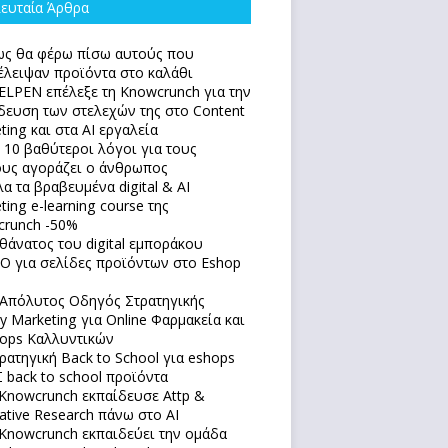
ευταία Άρθρα
ς θα φέρω πίσω αυτούς που
έλειψαν προϊόντα στο καλάθι
ELPEN επέλεξε τη Knowcrunch για την
δευση των στελεχών της στο Content
ting και στα AI εργαλεία
 10 βαθύτεροι λόγοι για τους
υς αγοράζει ο άνθρωπος
α τα βραβευμένα digital & AI
ting e-learning course της
runch -50%
θάνατος του digital εμποράκου
O για σελίδες προϊόντων στο Eshop
Απόλυτoς Οδηγός Στρατηγικής
y Marketing για Online Φαρμακεία και
ops Καλλυντικών
ρατηγική Back to School για eshops
 back to school προϊόντα
Knowcrunch εκπαίδευσε Attp &
native Research πάνω στο ΑΙ
Knowcrunch εκπαιδεύει την ομάδα