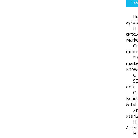
Τελ
Πω
εγκατ
Η 
εκπαί
Marke
Οι
οποίο
Όλ
marke
Knowc
Ο 
SE
σου
Ο 
Beaut
& Esh
Στ
ΧΩΡΙΣ
Η 
Alter
Η 