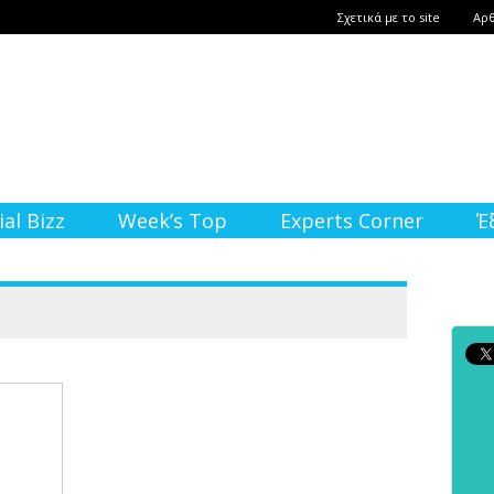
Σχετικά με το site
Αρ
ial Bizz
Week’s Top
Experts Corner
Έ