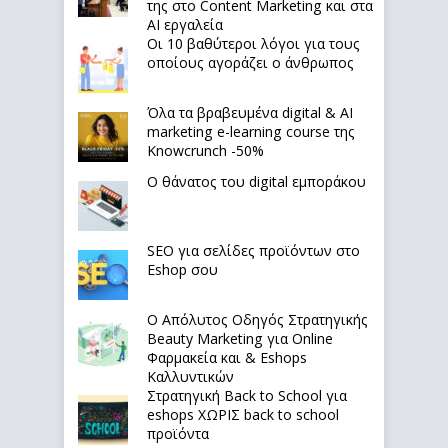
της στο Content Marketing και στα
AI εργαλεία
Οι 10 βαθύτεροι λόγοι για τους
οποίους αγοράζει ο άνθρωπος
Όλα τα βραβευμένα digital & AI
marketing e-learning course της
Knowcrunch -50%
Ο θάνατος του digital εμποράκου
SEO για σελίδες προϊόντων στο
Eshop σου
Ο Απόλυτoς Οδηγός Στρατηγικής
Beauty Marketing για Online
Φαρμακεία και & Eshops
Καλλυντικών
Στρατηγική Back to School για
eshops ΧΩΡΙΣ back to school
προϊόντα