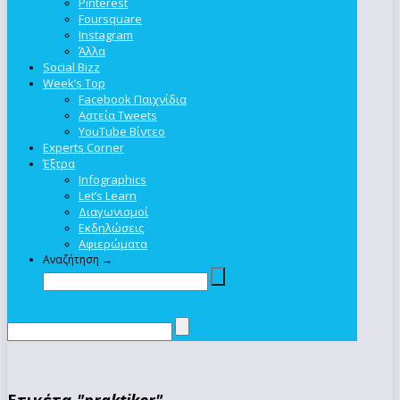
Pinterest
Foursquare
Instagram
Άλλα
Social Bizz
Week’s Top
Facebook Παιχνίδια
Αστεία Tweets
YouTube Βίντεο
Experts Corner
Έξτρα
Infographics
Let’s Learn
Διαγωνισμοί
Εκδηλώσεις
Αφιερώματα
Αναζήτηση →
Ετικέτα
"praktiker"