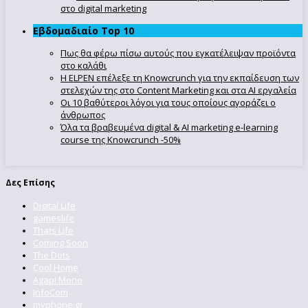
στο digital marketing
Εβδομαδιαίο Top 10
Πως θα φέρω πίσω αυτούς που εγκατέλειψαν προϊόντα
στο καλάθι
Η ELPEN επέλεξε τη Knowcrunch για την εκπαίδευση των
στελεχών της στο Content Marketing και στα AI εργαλεία
Οι 10 βαθύτεροι λόγοι για τους οποίους αγοράζει ο
άνθρωπος
Όλα τα βραβευμένα digital & AI marketing e-learning
course της Knowcrunch -50%
Δες Επίσης
Digital Life
gameslife
Thats Life
Coming Soon
The Dots
Cool Home
Agapi Mono
InfoCom
myphone.gr