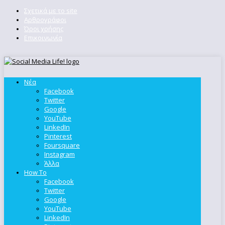
Σχετικά με το site
Αρθρογράφοι
Όροι χρήσης
Επικοινωνία
Νέα
Facebook
Twitter
Google
YouTube
LinkedIn
Pinterest
Foursquare
Instagram
Άλλα
How To
Facebook
Twitter
Google
YouTube
LinkedIn