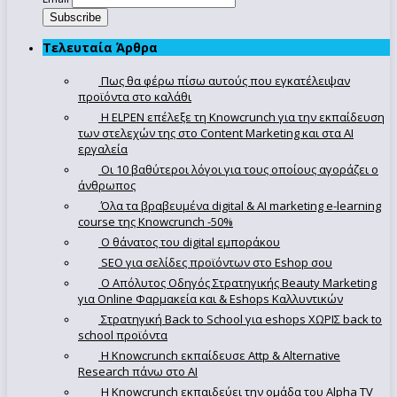
Τελευταία Άρθρα
Πως θα φέρω πίσω αυτούς που εγκατέλειψαν
προϊόντα στο καλάθι
Η ELPEN επέλεξε τη Knowcrunch για την εκπαίδευση
των στελεχών της στο Content Marketing και στα AI
εργαλεία
Οι 10 βαθύτεροι λόγοι για τους οποίους αγοράζει ο
άνθρωπος
Όλα τα βραβευμένα digital & AI marketing e-learning
course της Knowcrunch -50%
Ο θάνατος του digital εμποράκου
SEO για σελίδες προϊόντων στο Eshop σου
Ο Απόλυτoς Οδηγός Στρατηγικής Beauty Marketing
για Online Φαρμακεία και & Eshops Καλλυντικών
Στρατηγική Back to School για eshops ΧΩΡΙΣ back to
school προϊόντα
Η Knowcrunch εκπαίδευσε Attp & Alternative
Research πάνω στο ΑΙ
Η Knowcrunch εκπαιδεύει την ομάδα του Alpha TV