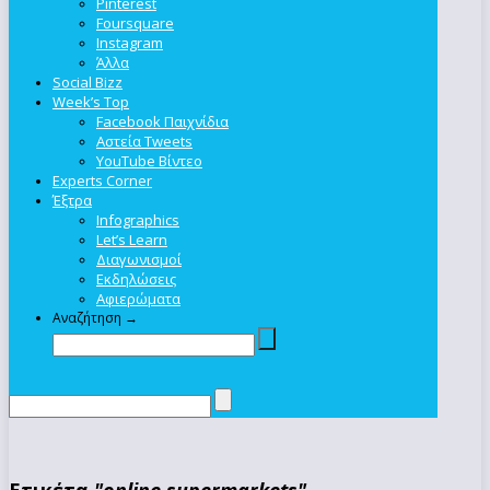
Pinterest
Foursquare
Instagram
Άλλα
Social Bizz
Week’s Top
Facebook Παιχνίδια
Αστεία Tweets
YouTube Βίντεο
Experts Corner
Έξτρα
Infographics
Let’s Learn
Διαγωνισμοί
Εκδηλώσεις
Αφιερώματα
Αναζήτηση →
Ετικέτα
"online supermarkets"