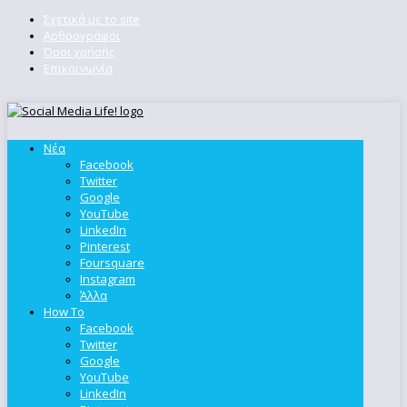
Σχετικά με το site
Αρθρογράφοι
Όροι χρήσης
Επικοινωνία
Νέα
Facebook
Twitter
Google
YouTube
LinkedIn
Pinterest
Foursquare
Instagram
Άλλα
How To
Facebook
Twitter
Google
YouTube
LinkedIn