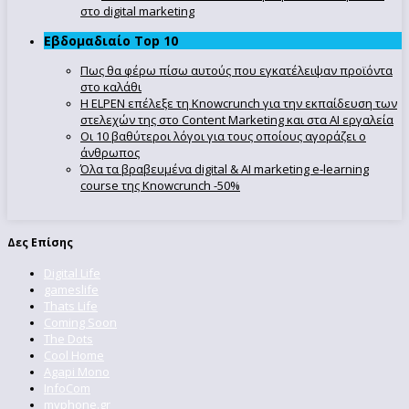
στο digital marketing
Εβδομαδιαίο Top 10
Πως θα φέρω πίσω αυτούς που εγκατέλειψαν προϊόντα
στο καλάθι
Η ELPEN επέλεξε τη Knowcrunch για την εκπαίδευση των
στελεχών της στο Content Marketing και στα AI εργαλεία
Οι 10 βαθύτεροι λόγοι για τους οποίους αγοράζει ο
άνθρωπος
Όλα τα βραβευμένα digital & AI marketing e-learning
course της Knowcrunch -50%
Δες Επίσης
Digital Life
gameslife
Thats Life
Coming Soon
The Dots
Cool Home
Agapi Mono
InfoCom
myphone.gr