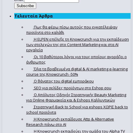
Τελευταία Άρθρα
Πως θα φέρω πίσω αυτούς που εγκατέλειψαν
προϊόντα στο καλάθι
Η ELPEN επέλεξε τη Knowcrunch για την εκπαίδευση
των στελεχών της στο Content Marketing και στα AI
εργαλεία
Οι 10 βαθύτεροι λόγοι για τους οποίους αγοράζει ο
άνθρωπος
Όλα τα βραβευμένα digital & AI marketing e-learning
course της Knowcrunch -50%
Ο θάνατος του digital εμποράκου
SEO για σελίδες προϊόντων στο Eshop σου
Ο Απόλυτoς Οδηγός Στρατηγικής Beauty Marketing
για Online Φαρμακεία και & Eshops Καλλυντικών
Στρατηγική Back to School για eshops ΧΩΡΙΣ back to
school προϊόντα
Η Knowcrunch εκπαίδευσε Attp & Alternative
Research πάνω στο ΑΙ
Η Knowcrunch εκπαιδεύει την ομάδα του Alpha TV