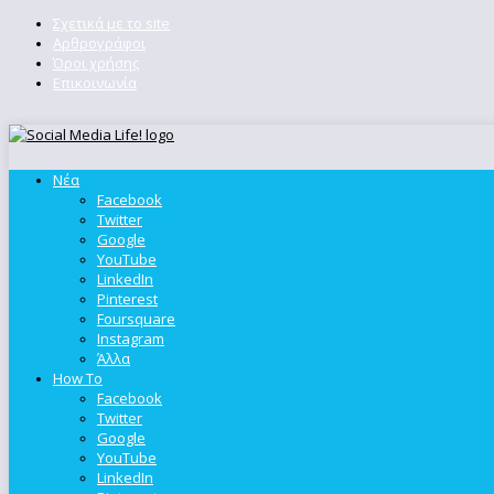
Σχετικά με το site
Αρθρογράφοι
Όροι χρήσης
Επικοινωνία
Νέα
Facebook
Twitter
Google
YouTube
LinkedIn
Pinterest
Foursquare
Instagram
Άλλα
How To
Facebook
Twitter
Google
YouTube
LinkedIn