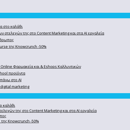
α στο καλάθι
ν στελεχών της στο Content Marketing και στα AI εργαλεία
άνθρωπος
course της Knowcrunch -50%
 Online Φαρμακεία και & Eshops Καλλυντικών
chool προϊόντα
 πάνω στο ΑΙ
igital marketing
ο καλάθι
ελεχών της στο Content Marketing και στα AI εργαλεία
ωπος
se της Knowcrunch -50%