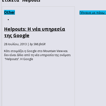
Other
Πήγαινε με πάνω 
Helpouts: Η νέα υπηρεσία
της Google
28 Ιουλίου, 2013 |
by SMLifeGR
Κάτι ετοιμάζει η Google στο Mountain View και
δεν είναι άλλο από τη νέα υπηρεσία της ονόματι
“Helpouts”. Η Google