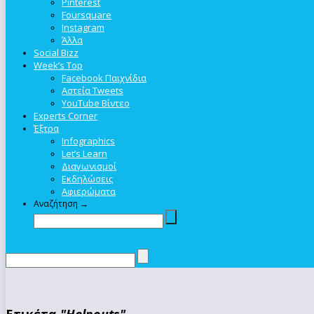
Pinterest
Foursquare
Instagram
Άλλα
Social Bizz
Week’s Top
Facebook Παιχνίδια
Αστεία Tweets
YouTube Βίντεο
Experts Corner
Έξτρα
Infographics
Let’s Learn
Διαγωνισμοί
Εκδηλώσεις
Αφιερώματα
Αναζήτηση →
Ετικέτα
"Helpouts"