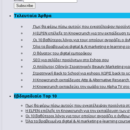
Τελευταία Άρθρα
Πως θα φέρω πίσω αυτούς που εγκατέλειψαν προϊόντ
Η ELPEN επέλεξε τη Knowcrunch για την εκπαίδευση τω
Οι 10 βαθύτεροι λόγοι για τους οποίους αγοράζει ο 
Όλα τα βραβευμένα digital & AI marketing e-learning 
Ο θάνατος του digital εμποράκου
SEO για σελίδες προϊόντων στο Eshop σου
Ο Απόλυτoς Οδηγός Στρατηγικής Beauty Marketing για
Στρατηγική Back to School για eshops ΧΩΡΙΣ back to s
Η Knowcrunch εκπαίδευσε Attp & Alternative Research
Η Knowcrunch εκπαιδεύει την ομάδα του Alpha TV στο d
Εβδομαδιαίο Top 10
Πως θα φέρω πίσω αυτούς που εγκατέλειψαν προϊόντα στ
Η ELPEN επέλεξε τη Knowcrunch για την εκπαίδευση των στ
Οι 10 βαθύτεροι λόγοι για τους οποίους αγοράζει ο άνθρ
Όλα τα βραβευμένα digital & AI marketing e-learning cour