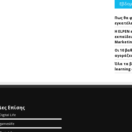
Εβδομ
Πως θα 
εγκατέλε
Η ELPEN 
εκπαίδευ
Marketin
Οι 10 βα
αγοράζε
Όλα τα β
learning
Δες Επίσης
Digital Life
gameslife