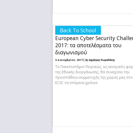
Back To School
European Cyber Security Challe
2017: τα αποτελέσματα του
διαγωνισμού
5 Δεκεμβρίου, 2017 |
by Δημήτρης Θωμαδάκης
Το Πανεπιστήμιο Πειραιώς, ως κεντρικός φο
της Εθνικής διοργάνωσης, θα συνεχίσει την
προσπάθεια συμμετοχής της χώρας μας στο
ECSC τα επόμενα χρόνια