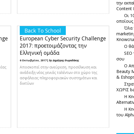
την εκπα
Content 
Οι 1
οποίους
Όλα 
Back To School
marketin
nge
European Cyber Security Challenge
Knowcru
2017: προετοιμάζοντας την
Ο θά
Ελληνική ομάδα
SEO 
σου
6 Οκτωβρίου, 2017 |
by Δημήτρης Θωμαδάκης
Ο Απ
ρέας
Αποσκοπεί στην ανεύρεση, προσέλκυση και
Beauty M
ανάδειξη νέας γενιάς ταλέντων στο χώρο της
& Eshop
ασφάλειας πληροφοριακών συστημάτων και
δικτύων
Στρα
ΧΩΡΙΣ ba
Η Kn
Alternat
Η Kn
του Alph