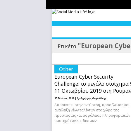
"European Cyber
Ετικέτα
Other
European Cyber Security
Challenge: τo μεγάλο στοίχημα 
11 Οκτωβρίου 2019 στη Ρουμα
15 Μαΐου, 2019 |
by Δημήτρης Θωμαδάκης
Αποσκοπεί στην ανεύρεση, προσέλκυση και
ανάδειξη νέων ταλέντων στο χώρο της
προστασίας και ασφάλειας πληροφοριακών
συστημάτων και δικτύων