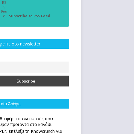
Subscribe to RSS Feed
e;iτε στο newsletter
ταία Άρθρα
θα φέρω πίσω αυτούς που
ιψαν προϊόντα στο καλάθι
PEN επέλεξε τη Knowcrunch για