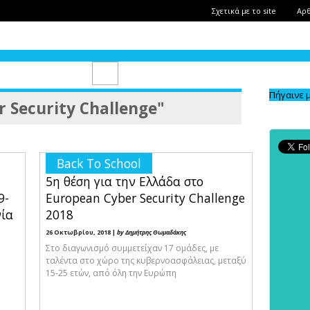
Σχετικά με το site
Αρ
Πήγαινε 
 Security Challenge"
Back To School
5η θέση για την Ελλάδα στο
9-
European Cyber Security Challenge
νία
2018
26 Οκτωβρίου, 2018 |
by Δημήτρης Θωμαδάκης
Στο διαγωνισμό συμμετείχαν 17 ομάδες, με
ταλέντα στο χώρο της κυβερνοασφάλειας, μεταξύ
15-25 ετών, από όλη την Ευρώπη