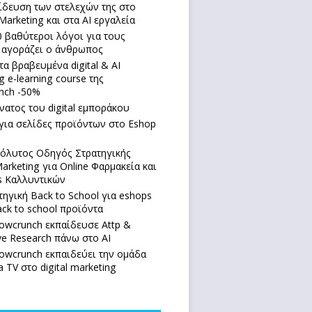
ίδευση των στελεχών της στο
Marketing και στα AI εργαλεία
0 βαθύτεροι λόγοι για τους
 αγοράζει ο άνθρωπος
τα βραβευμένα digital & AI
g e-learning course της
nch -50%
νατος του digital εμποράκου
για σελίδες προϊόντων στο Eshop
όλυτoς Οδηγός Στρατηγικής
arketing για Online Φαρμακεία και
s Καλλυντικών
τηγική Back to School για eshops
ck to school προϊόντα
owcrunch εκπαίδευσε Attp &
ive Research πάνω στο ΑΙ
owcrunch εκπαιδεύει την ομάδα
a TV στο digital marketing