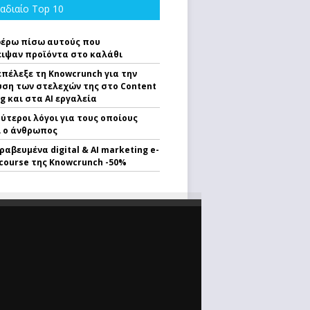
αδιαίο Top 10
φέρω πίσω αυτούς που
ιψαν προϊόντα στο καλάθι
επέλεξε τη Knowcrunch για την
ση των στελεχών της στο Content
g και στα AI εργαλεία
θύτεροι λόγοι για τους οποίους
ι ο άνθρωπος
ραβευμένα digital & AI marketing e-
 course της Knowcrunch -50%