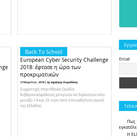
Εγγραφ
Back To School
ο
European Cyber Security Challenge
Email
nge
2018: έφτασε η ώρα των
προκριματικών
27 Μαρτίου, 2018 |
by Δημήτρης Θωμαδάκης
Συμμετοχή στην Εθνική Ομάδα
Κυβερνοασφάλειας μπορούν να δηλώσουν νέοι
μεταξύ 14 και 25 ετών από οποιαδήποτε γωνιά
Τελευ
της Ελλάδας
Πως 
εγκατέλε
Η EL