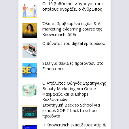
Οι 10 βαθύτεροι λόγοι για τους
οποίους αγοράζει ο άνθρωπος
Όλα τα βραβευμένα digital & AI
marketing e-learning course της
Knowcrunch -50%
Ο θάνατος του digital εμποράκου
SEO για σελίδες προϊόντων στο
Eshop σου
Ο Απόλυτoς Οδηγός Στρατηγικής
Beauty Marketing για Online
Φαρμακεία και & Eshops
Καλλυντικών
Στρατηγική Back to School για
eshops ΧΩΡΙΣ back to school
προϊόντα
Η Knowcrunch εκπαίδευσε Attp &