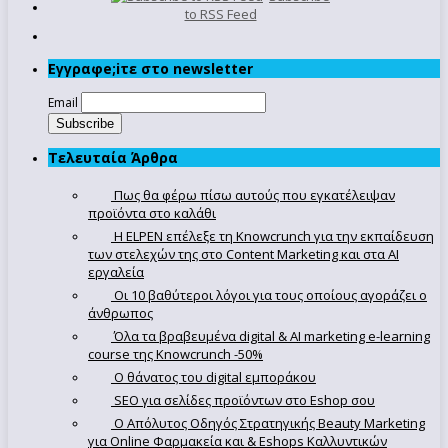
to RSS Feed
Εγγραφe;iτε στο newsletter
Email
Τελευταία Άρθρα
Πως θα φέρω πίσω αυτούς που εγκατέλειψαν
προϊόντα στο καλάθι
Η ELPEN επέλεξε τη Knowcrunch για την εκπαίδευση
των στελεχών της στο Content Marketing και στα AI
εργαλεία
Οι 10 βαθύτεροι λόγοι για τους οποίους αγοράζει ο
άνθρωπος
Όλα τα βραβευμένα digital & AI marketing e-learning
course της Knowcrunch -50%
Ο θάνατος του digital εμποράκου
SEO για σελίδες προϊόντων στο Eshop σου
Ο Απόλυτoς Οδηγός Στρατηγικής Beauty Marketing
για Online Φαρμακεία και & Eshops Καλλυντικών