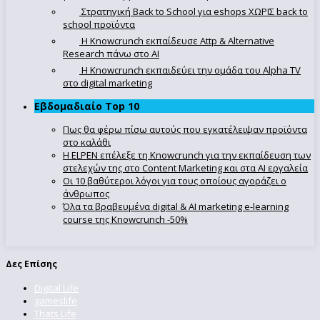
Στρατηγική Back to School για eshops ΧΩΡΙΣ back to
school προϊόντα
Η Knowcrunch εκπαίδευσε Attp & Alternative
Research πάνω στο ΑΙ
Η Knowcrunch εκπαιδεύει την ομάδα του Alpha TV
στο digital marketing
Εβδομαδιαίο Top 10
Πως θα φέρω πίσω αυτούς που εγκατέλειψαν προϊόντα
στο καλάθι
Η ELPEN επέλεξε τη Knowcrunch για την εκπαίδευση των
στελεχών της στο Content Marketing και στα AI εργαλεία
Οι 10 βαθύτεροι λόγοι για τους οποίους αγοράζει ο
άνθρωπος
Όλα τα βραβευμένα digital & AI marketing e-learning
course της Knowcrunch -50%
Δες Επίσης
Digital Life
gameslife
Thats Life