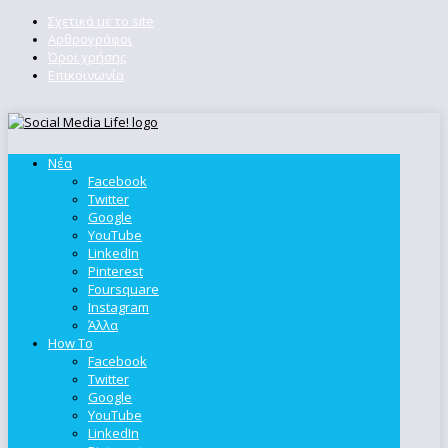
Σχετικά με το site
Αρθρογράφοι
Όροι χρήσης
Επικοινωνία
Νέα
Facebook
Twitter
Google
YouTube
LinkedIn
Pinterest
Foursquare
Instagram
Άλλα
How To
Facebook
Twitter
Google
YouTube
LinkedIn