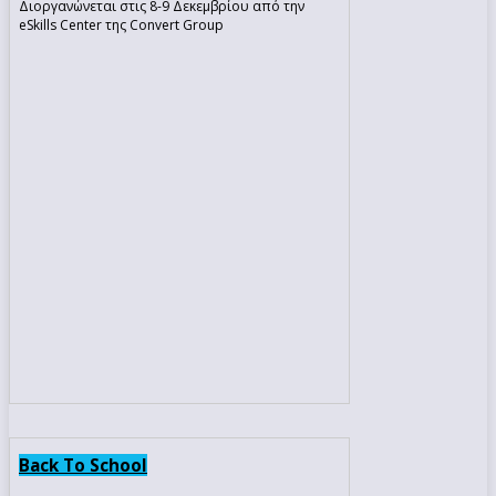
Διοργανώνεται στις 8-9 Δεκεμβρίου από την
eSkills Center της Convert Group
Back To School