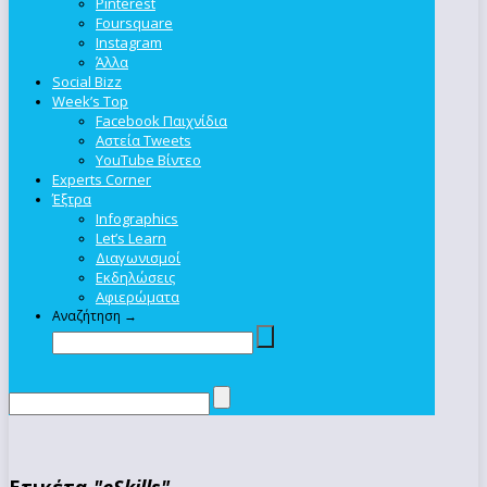
Pinterest
Foursquare
Instagram
Άλλα
Social Bizz
Week’s Top
Facebook Παιχνίδια
Αστεία Tweets
YouTube Βίντεο
Experts Corner
Έξτρα
Infographics
Let’s Learn
Διαγωνισμοί
Εκδηλώσεις
Αφιερώματα
Αναζήτηση →
Ετικέτα
"eSkills"