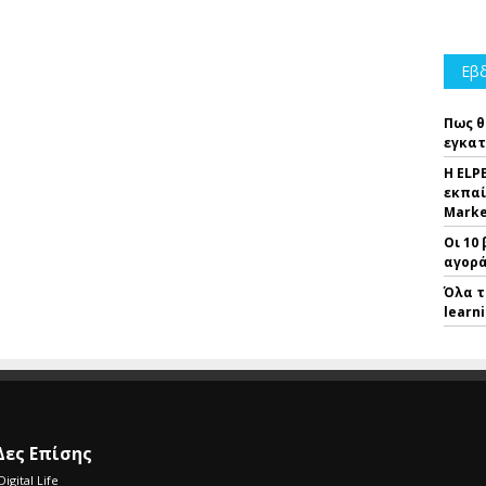
Εβδ
Πως θ
εγκατ
Η ELP
εκπαί
Marke
Οι 10
αγορά
Όλα τ
learn
Δες Επίσης
Digital Life