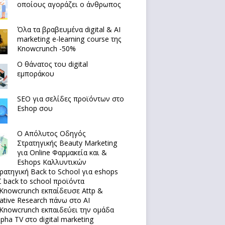
οποίους αγοράζει ο άνθρωπος
Όλα τα βραβευμένα digital & AI
marketing e-learning course της
Knowcrunch -50%
Ο θάνατος του digital
εμποράκου
SEO για σελίδες προϊόντων στο
Eshop σου
Ο Απόλυτoς Οδηγός
Στρατηγικής Beauty Marketing
για Online Φαρμακεία και &
Eshops Καλλυντικών
ρατηγική Back to School για eshops
 back to school προϊόντα
Knowcrunch εκπαίδευσε Attp &
native Research πάνω στο ΑΙ
Knowcrunch εκπαιδεύει την ομάδα
lpha TV στο digital marketing