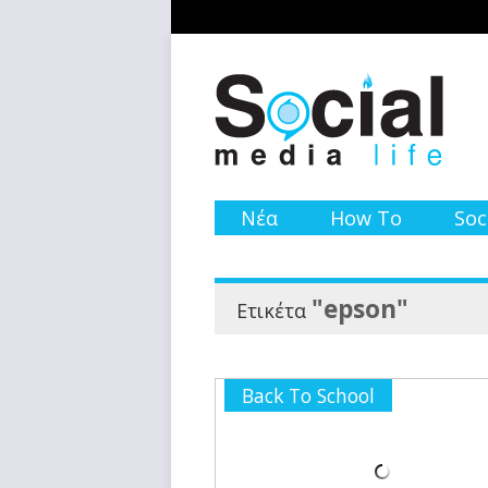
Νέα
How To
Soc
"epson"
Ετικέτα
Back To School