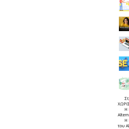
Στ
ΧΩΡΙΣ
Η 
Alter
Η 
του A