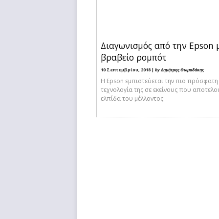
Διαγωνισμός από την Epson 
βραβείο ρομπότ
10 Σεπτεμβρίου, 2018 |
by Δημήτρης Θωμαδάκης
Η Epson εμπιστεύεται την πιο πρόσφατη
τεχνολογία της σε εκείνους που αποτελο
ελπίδα του μέλλοντος