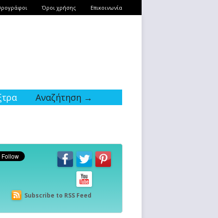
θρογράφοι
Όροι χρήσης
Επικοινωνία
ξτρα
Αναζήτηση →
Subscribe to RSS Feed