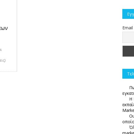
Εγγ
εων
Email
ι
ις)
Τελ
Πω
εγκατ
Η 
εκπαί
Marke
Οι
οποίο
Όλ
marke