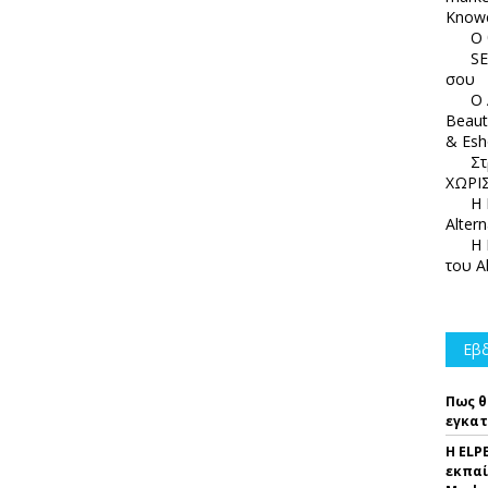
Knowc
Ο 
SE
σου
Ο 
Beaut
& Esh
Στ
ΧΩΡΙΣ
Η 
Alter
Η 
του A
Εβδ
Πως θ
εγκατ
Η ELP
εκπαί