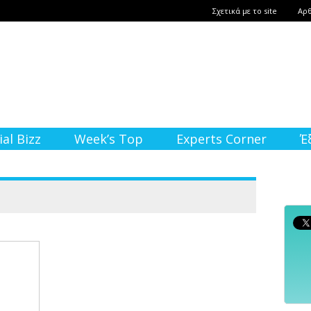
Σχετικά με το site
Αρ
ial Bizz
Week’s Top
Experts Corner
Έ