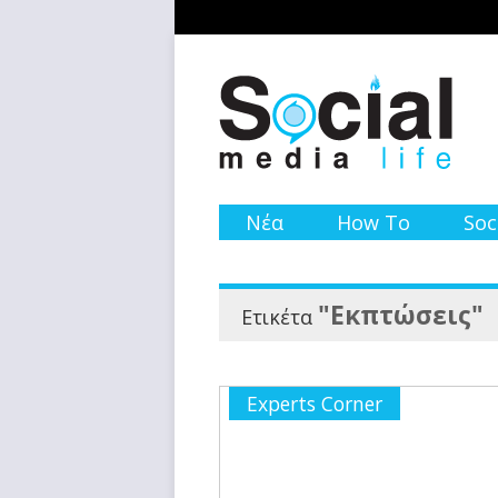
Νέα
How To
Soc
"Εκπτώσεις"
Ετικέτα
Experts Corner