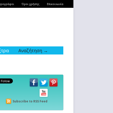
θρογράφοι
Όροι χρήσης
Επικοινωνία
ξτρα
Αναζήτηση →
Subscribe to RSS Feed