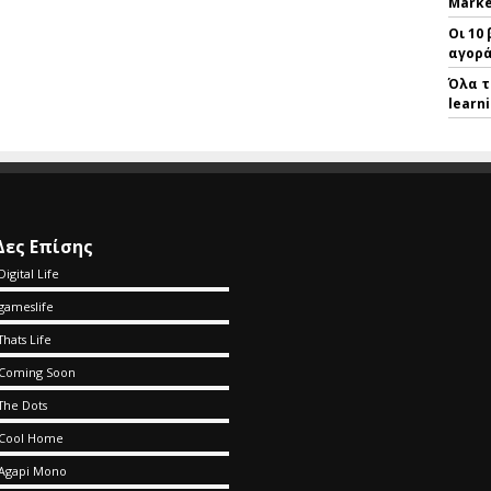
Marke
Οι 10
αγορά
Όλα τ
learn
Δες Επίσης
Digital Life
gameslife
Thats Life
Coming Soon
The Dots
Cool Home
Agapi Mono