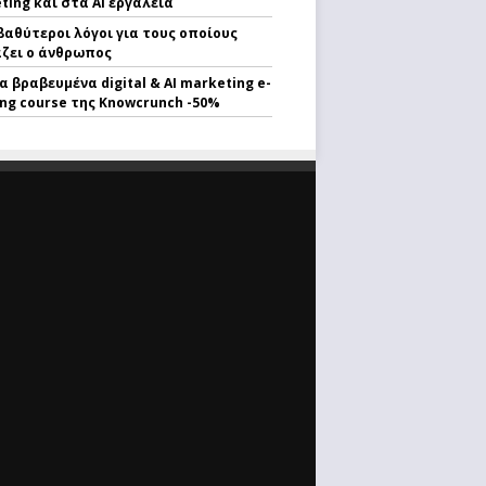
ting και στα AI εργαλεία
 βαθύτεροι λόγοι για τους οποίους
ζει ο άνθρωπος
α βραβευμένα digital & AI marketing e-
ing course της Knowcrunch -50%