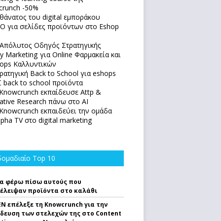
runch -50%
θάνατος του digital εμποράκου
O για σελίδες προϊόντων στο Eshop
Απόλυτoς Οδηγός Στρατηγικής
y Marketing για Online Φαρμακεία και
ops Καλλυντικών
ρατηγική Back to School για eshops
 back to school προϊόντα
Knowcrunch εκπαίδευσε Attp &
native Research πάνω στο ΑΙ
Knowcrunch εκπαιδεύει την ομάδα
lpha TV στο digital marketing
ομαδιαίο Top 10
α φέρω πίσω αυτούς που
έλειψαν προϊόντα στο καλάθι
EN επέλεξε τη Knowcrunch για την
δευση των στελεχών της στο Content