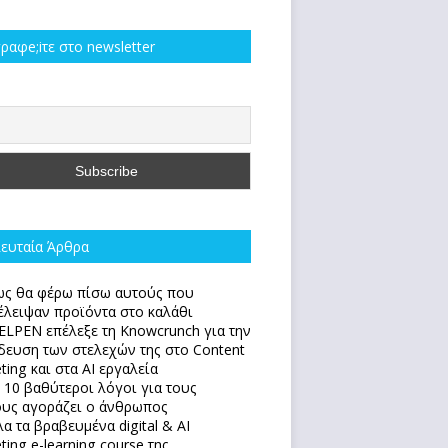
ραφe;iτε στο newsletter
ευταία Άρθρα
ς θα φέρω πίσω αυτούς που
έλειψαν προϊόντα στο καλάθι
ELPEN επέλεξε τη Knowcrunch για την
δευση των στελεχών της στο Content
ting και στα AI εργαλεία
 10 βαθύτεροι λόγοι για τους
υς αγοράζει ο άνθρωπος
α τα βραβευμένα digital & AI
ting e-learning course της