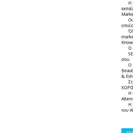
Η 
εκπαί
Marke
Οι
οποίο
Όλ
marke
Knowc
Ο 
SE
σου
Ο 
Beaut
& Esh
Στ
ΧΩΡΙΣ
Η 
Alter
Η 
του A
Εβδ