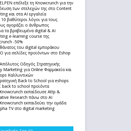
ELPEN επέλεξε τη Knowcrunch για την
δευση των στελεχών της στο Content
ting και στα AI εργαλεία
 10 βαθύτεροι λόγοι για τους
υς αγοράζει ο άνθρωπος
α τα βραβευμένα digital & AI
ting e-learning course της
runch -50%
θάνατος του digital εμποράκου
O για σελίδες προϊόντων στο Eshop
Απόλυτoς Οδηγός Στρατηγικής
y Marketing για Online Φαρμακεία και
ops Καλλυντικών
ρατηγική Back to School για eshops
 back to school προϊόντα
Knowcrunch εκπαίδευσε Attp &
native Research πάνω στο ΑΙ
Knowcrunch εκπαιδεύει την ομάδα
lpha TV στο digital marketing
ομαδιαίο Top 10