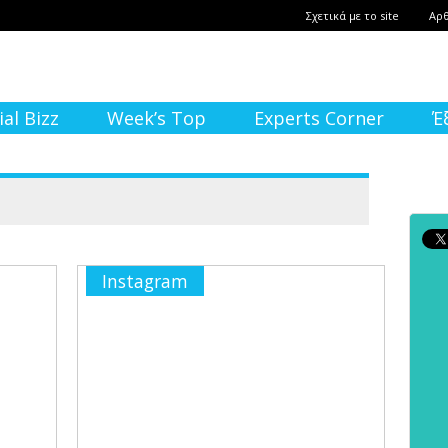
Σχετικά με το site
Αρ
ial Bizz
Week’s Top
Experts Corner
Έ
Instagram