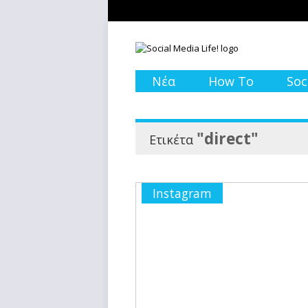
Νέα
How To
Soc
"direct"
Ετικέτα
Instagram