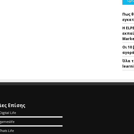
Πως θ
εγκατ
Η ELP
εκπαί
Marke
Οι 10
αγορά
Όλα τ
learn
Δες Επίσης
Digital Life
gameslife
Thats Life