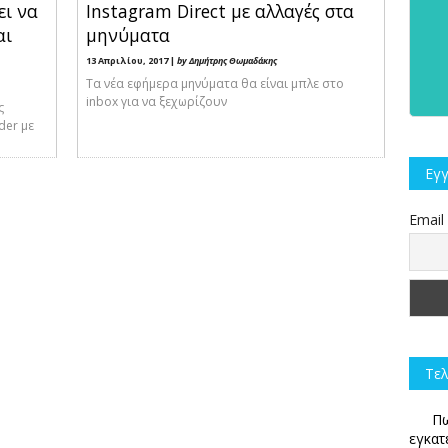
ει να
Instagram Direct με αλλαγές στα
αι
μηνύματα
13 Απριλίου, 2017 |
by Δημήτρης Θωμαδάκης
Τα νέα εφήμερα μηνύματα θα είναι μπλε στο
inbox για να ξεχωρίζουν
ς
der με
Εγγ
Email
Τελ
Πω
εγκατ