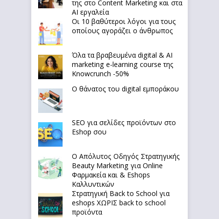
της στο Content Marketing και στα
AI εργαλεία
Οι 10 βαθύτεροι λόγοι για τους
οποίους αγοράζει ο άνθρωπος
Όλα τα βραβευμένα digital & AI
marketing e-learning course της
Knowcrunch -50%
Ο θάνατος του digital εμποράκου
SEO για σελίδες προϊόντων στο
Eshop σου
Ο Απόλυτoς Οδηγός Στρατηγικής
Beauty Marketing για Online
Φαρμακεία και & Eshops
Καλλυντικών
Στρατηγική Back to School για
eshops ΧΩΡΙΣ back to school
προϊόντα