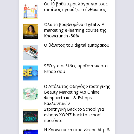
Οι 10 βαθύτεροι λόγοι για τους
οποίους αγοράζει ο άνθρωπος
Όλα τα βραβευμένα digital & AI
marketing e-learning course της
Knowcrunch -50%
Ο θάνατος του digital εμποράκου
SEO για σελίδες προϊόντων στο
Eshop σου
Ο Απόλυτoς Οδηγός Στρατηγικής
Beauty Marketing για Online
Φαρμακεία και & Eshops
Καλλυντικών
Στρατηγική Back to School για
eshops ΧΩΡΙΣ back to school
προϊόντα
Η Knowcrunch εκπαίδευσε Attp &