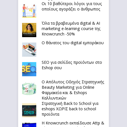
Οι 10 βαθύτεροι λόγοι για τους
οποίους αγοράζει ο άνθρωπος
Όλα τα βραβευμένα digital & AI
marketing e-learning course της
Knowcrunch -50%
Ο θάνατος του digital εμποράκου
SEO για σελίδες προϊόντων στο
Eshop σου
Ο Απόλυτoς Οδηγός Στρατηγικής
Beauty Marketing για Online
Φαρμακεία και & Eshops
Καλλυντικών
Στρατηγική Back to School για
eshops ΧΩΡΙΣ back to school
προϊόντα
Η Knowcrunch εκπαίδευσε Attp &