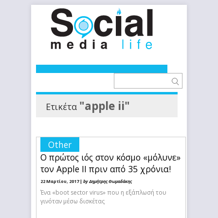
"apple ii"
Ετικέτα
Other
Ο πρώτος ιός στον κόσμο «μόλυνε»
τον Apple II πριν από 35 χρόνια!
22 Μαρτίου, 2017 |
by Δημήτρης Θωμαδάκης
Ένα «boot sector virus» που η εξάπλωσή του
γινόταν μέσω δισκέτας