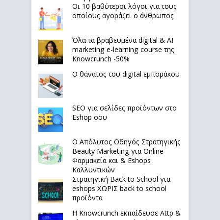
Οι 10 βαθύτεροι λόγοι για τους
οποίους αγοράζει ο άνθρωπος
Όλα τα βραβευμένα digital & AI
marketing e-learning course της
Knowcrunch -50%
Ο θάνατος του digital εμποράκου
SEO για σελίδες προϊόντων στο
Eshop σου
Ο Απόλυτoς Οδηγός Στρατηγικής
Beauty Marketing για Online
Φαρμακεία και & Eshops
Καλλυντικών
Στρατηγική Back to School για
eshops ΧΩΡΙΣ back to school
προϊόντα
Η Knowcrunch εκπαίδευσε Attp &