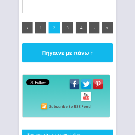
‹
1
3
4
›
»
2
Πήγαινε με πάνω ↑
Subscribe to RSS Feed
Εγγραφe;iτε στο newsletter